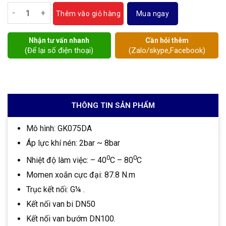
Bộ điều khiển khí nén GK075 số lượng
Mua ngay
Thêm vào giỏ hàng
Nhận tư vấn nhanh
Cần hỏi thêm
(Để lại số điện thoại)
(Zalo/skype,Facebook)
THÔNG TIN SẢN PHẨM
Mô hình: GK075DA
Áp lực khí nén: 2bar ~ 8bar
0
0
Nhiệt độ làm việc: – 40
C – 80
C
Momen xoắn cực đại: 87.8 N.m
Trục kết nối: G¼ .
Kết nối van bi DN50
Kết nối van bướm DN100.