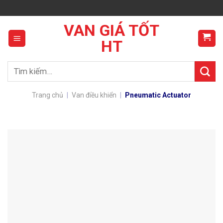
Skip
to
VAN GIÁ TỐT
content
HT
Tìm
kiếm:
Trang chủ
|
Van điều khiển
|
Pneumatic Actuator