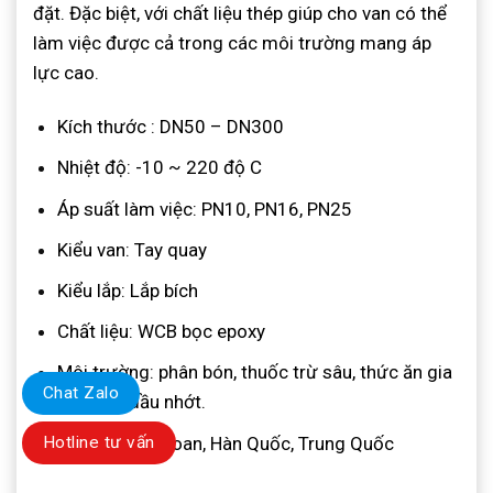
đặt. Đặc biệt, với chất liệu thép giúp cho van có thể
làm việc được cả trong các môi trường mang áp
lực cao.
Kích thước : DN50 – DN300
Nhiệt độ: -10 ~ 220 độ C
Áp suất làm việc: PN10, PN16, PN25
Kiểu van: Tay quay
Kiểu lắp: Lắp bích
Chất liệu: WCB bọc epoxy
Môi trường: phân bón, thuốc trừ sâu, thức ăn gia
Chat Zalo
súc, sút, dầu nhớt.
Xuất sứ: Đài Loan, Hàn Quốc, Trung Quốc
Hotline tư vấn