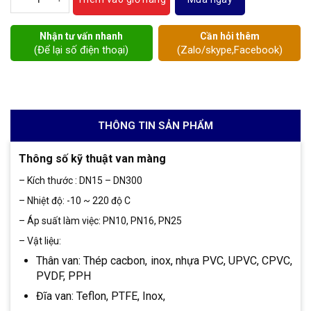
Nhận tư vấn nhanh
Cần hỏi thêm
(Để lại số điện thoại)
(Zalo/skype,Facebook)
THÔNG TIN SẢN PHẨM
Thông số kỹ thuật van màng
– Kích thước : DN15 – DN300
– Nhiệt độ: -10 ~ 220 độ C
– Áp suất làm việc: PN10, PN16, PN25
– Vật liệu:
Thân van: Thép cacbon, inox, nhựa PVC, UPVC, CPVC,
PVDF, PPH
Đĩa van: Teflon, PTFE, Inox,