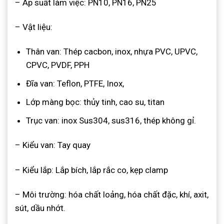
– Áp suất làm việc: PN10, PN16, PN25
– Vật liệu:
Thân van: Thép cacbon, inox, nhựa PVC, UPVC,
CPVC, PVDF, PPH
Đĩa van: Teflon, PTFE, Inox,
Lớp màng bọc: thủy tinh, cao su, titan
Trục van: inox Sus304, sus316, thép không gỉ.
– Kiểu van: Tay quay
– Kiểu lắp: Lắp bích, lắp rắc co, kẹp clamp
– Môi trường: hóa chất loảng, hóa chất đặc, khí, axit,
sút, dầu nhớt.