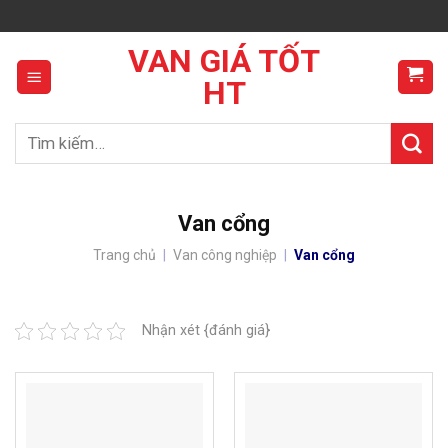
Skip
to
VAN GIÁ TỐT
content
HT
Tìm
kiếm:
Van cổng
Trang chủ
|
Van công nghiệp
|
Van cổng
Nhận xét {đánh giá}