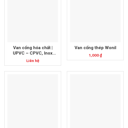
Van cổng hóa chất |
Van cổng thép Wonil
UPVC – CPVC, Inox
1,000
₫
304/316
Liên hệ