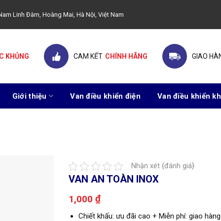
ây Nam Linh Đàm, Hoàng Mai, Hà Nội, Việt Nam
C KHỦNG
CAM KẾT
CHÍNH HÃNG
GIAO HÀ
Giới thiệu
Van điều khiển điện
Van điều khiển kh
Nhận xét {đánh giá}
VAN AN TOÀN INOX
₫
1,000
Chiết khấu: ưu đãi cao + Miễn phí: giao hàng