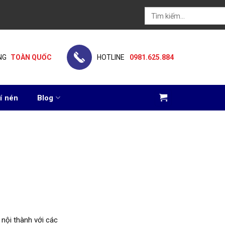
Tìm
kiếm:
NG
TOÀN QUỐC
HOTLINE
0981.625.884
í nén
Blog
 nội thành với các