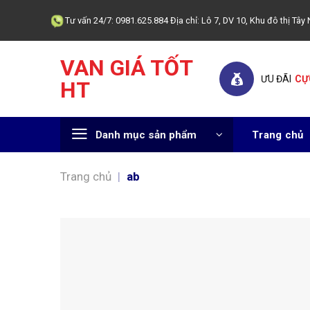
Skip
Tư vấn 24/7: 0981.625.884 Địa chỉ: Lô 7, DV 10, Khu đô thị T
to
content
VAN GIÁ TỐT
ƯU ĐÃI
CỰ
HT
Danh mục sản phẩm
Trang chủ
Trang chủ
|
ab