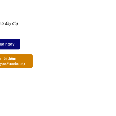
 tờ đầy đủ)
ua ngay
 hỏi thêm
kype,Facebook)