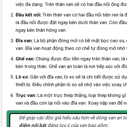
việc đa dạng. Trên thân van sẽ có hai đầu nối ống đư
Đầu kết nối:
Trên thân van có hai đầu nối tiện ren là 
là đầu nối được đặt ngay bên dưới thân van. Còn đầu 
ngay bên thân hông van.
Đĩa van:
Là bộ phận đóng mở có bề mặt bọc cao su, đư
van. Đĩa van hoạt động theo cơ chế tự đóng mở nhờ v
Ghế van:
Chúng được đúc liền ngay trên thân van, l
bên trong thân. Ghế van an toàn là nơi tiếp xúc với đĩ
Lò xo:
Gắn với đĩa van, lò xo sẽ là chi tiết được sử 
thiết bị. Điều chỉnh phần lò xo sẽ nhờ vào việc xoay 
Trục van:
Là một trực thép thẳng, loại thép không gỉ
van và đầu còn lại nối vào đĩa van. Xoay nắp van để n
Để giúp các độc giả hiểu sâu hơn về dòng van an t
điểm nổi bật
đáng lưu ý của van bao gồm: