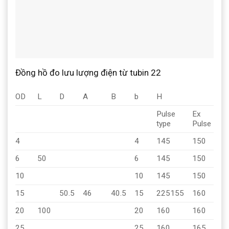
Đồng hồ đo lưu lượng điện từ tubin 22
OD
L
D
A
B
b
H
Pulse
Ex
EX
type
Pulse
2
4
4
145
150
15
6
50
6
145
150
15
10
10
145
150
15
15
50.5
46
40.5
15
225155
160
16
20
100
20
160
160
16
25
25
160
165
16