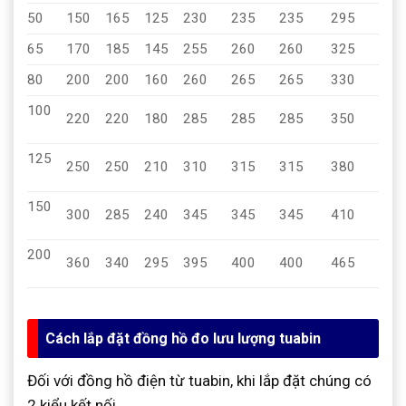
50
150
165
125
230
235
235
295
1
65
170
185
145
255
260
260
325
1
80
200
200
160
260
265
265
330
1
100
220
220
180
285
285
285
350
1
125
250
250
210
310
315
315
380
1
150
300
285
240
345
345
345
410
2
200
360
340
295
395
400
400
465
2
Cách lắp đặt đồng hồ đo lưu lượng tuabin
Đối với đồng hồ điện từ tuabin, khi lắp đặt chúng có
2 kiểu kết nối.