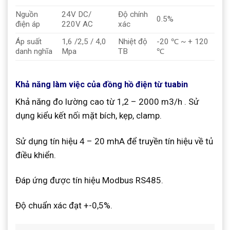
Nguồn
24V DC/
Độ chính
0.5%
điện áp
220V AC
xác
Áp suất
1,6 /2,5 / 4,0
Nhiệt độ
-20 ℃ ~ + 120
danh nghĩa
Mpa
TB
℃
Khả năng làm việc
của đồng hồ điện từ tuabin
Khả năng đo lường cao từ 1,2 – 2000 m3/h . Sử
dụng kiểu kết nối mặt bích, kẹp, clamp.
Sử dụng tín hiệu 4 – 20 mhA để truyền tín hiệu về tủ
điều khiển.
Đáp ứng được tín hiệu Modbus RS485.
Độ chuẩn xác đạt +-0,5%.