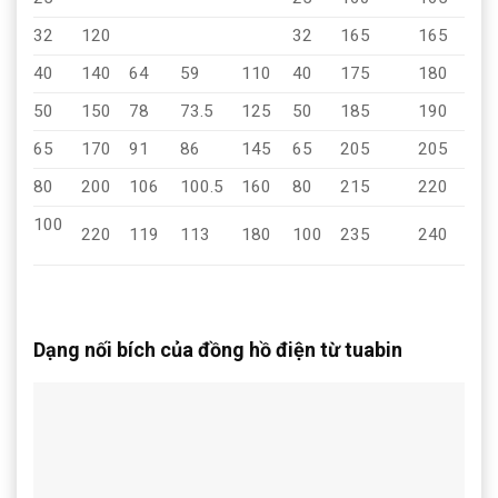
32
120
32
165
165
16
40
140
64
59
110
40
175
180
18
50
150
78
73.5
125
50
185
190
19
65
170
91
86
145
65
205
205
20
80
200
106
100.5
160
80
215
220
22
100
220
119
113
180
100
235
240
24
Dạng nối bích của đồng hồ điện từ tuabin