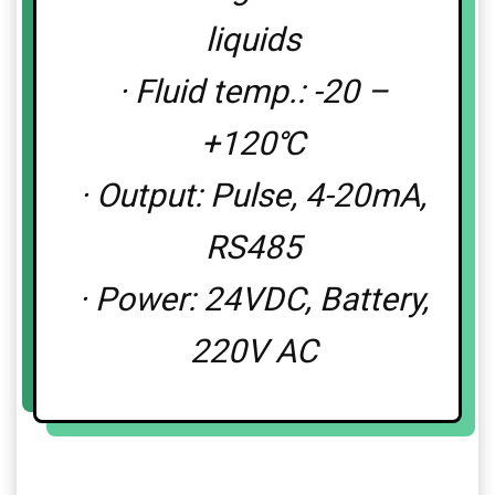
liquids
· Fluid temp.: -20 –
+120℃
· Output: Pulse, 4-20mA,
RS485
· Power: 24VDC, Battery,
220V AC