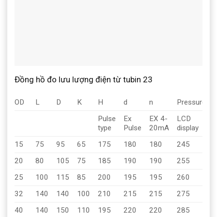
Đồng hồ đo lưu lượng điện từ tubin 23
OD
L
D
K
H
d
n
Pressure
Pulse
Ex
EX 4-
LCD
type
Pulse
20mA
display
15
75
95
65
175
180
180
245
1
20
80
105
75
185
190
190
255
1
25
100
115
85
200
195
195
260
1
32
140
140
100
210
215
215
275
1
40
140
150
110
195
220
220
285
1