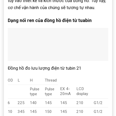
tùy vào thiết kế và kích thước của đồng hồ. Tuy vậy,
cơ chế vận hành của chúng sẽ tương tự nhau.
Dạng nối ren của đồng hồ điện từ tuabin
Đồng hồ đo lưu lượng điện từ tubin 21
OD
L
H
Thread
EX 4-
LCD
Pulse
Pulse
20mA
display
type
type
6
225
140
145
145
210
G1/2
10
345
145
150
145
210
G1/2