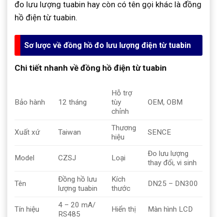
đo lưu lượng tuabin hay còn có tên gọi khác là đồng
hồ điện từ tuabin.
Sơ lược về đồng hồ đo lưu lượng điện từ tuabin
Chi tiết nhanh về đồng hồ điện từ tuabin
Hỗ trợ
Bảo hành
12 tháng
tùy
OEM, OBM
chỉnh
Thương
Xuất xứ
Taiwan
SENCE
hiệu
Đo lưu lượng
Model
CZSJ
Loại
thay đổi, vi sinh
Đồng hồ lưu
Kích
Tên
DN25 – DN300
lượng tuabin
thước
4 – 20 mA/
Tín hiệu
Hiển thị
Màn hình LCD
RS485