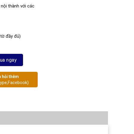
 nội thành với các
 tờ đầy đủ)
n số lượng
ua ngay
 hỏi thêm
kype,Facebook)