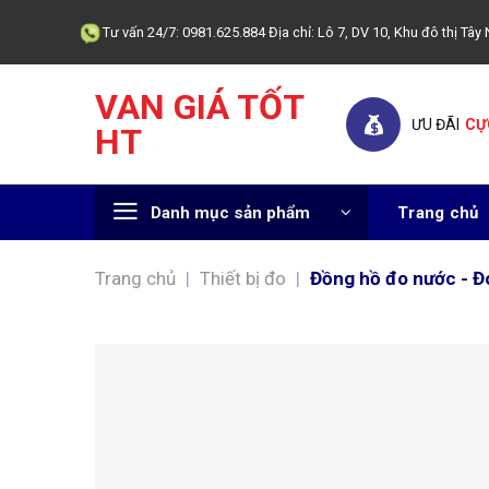
Skip
Tư vấn 24/7: 0981.625.884 Địa chỉ: Lô 7, DV 10, Khu đô thị T
to
content
VAN GIÁ TỐT
ƯU ĐÃI
CỰ
HT
Danh mục sản phẩm
Trang chủ
Trang chủ
|
Thiết bị đo
|
Đồng hồ đo nước - Đ