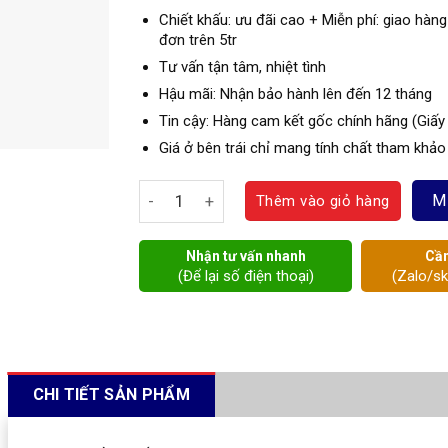
Chiết khấu: ưu đãi cao + Miễn phí: giao hàng
đơn trên 5tr
Tư vấn tận tâm, nhiệt tình
Hậu mãi: Nhận bảo hành lên đến 12 tháng
Tin cậy: Hàng cam kết gốc chính hãng (Giấy
Giá ở bên trái chỉ mang tính chất tham khảo
Đồng hồ nước thân inox DN20 Komax nối re
M
Thêm vào giỏ hàng
Nhận tư vấn nhanh
Cần
(Để lại số điện thoại)
(Zalo/s
CHI TIẾT SẢN PHẨM