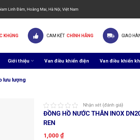
ây Nam Linh Đàm, Hoàng Mai, Hà Nội, Việt Nam
C KHỦNG
CAM KẾT
CHÍNH HÃNG
GIAO HÀ
Giới thiệu
Van điều khiển điện
Van điều khiển kh
o lưu lượng
Nhận xét {đánh giá}
ĐỒNG HỒ NƯỚC THÂN INOX DN2
REN
₫
1,000