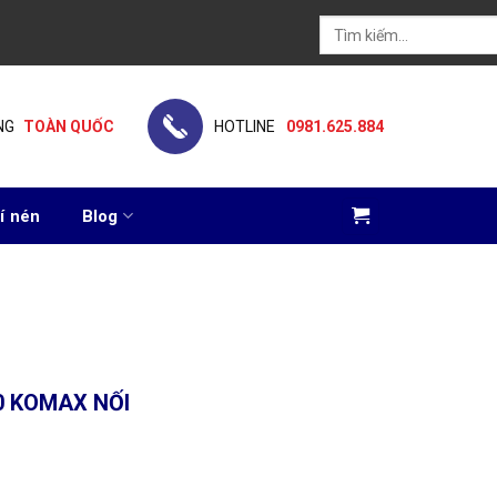
Tìm
kiếm:
NG
TOÀN QUỐC
HOTLINE
0981.625.884
í nén
Blog
0 KOMAX NỐI