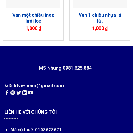
Van một chiều inox
Van 1 chiều nhựa lá
lưới lọc
lật
1,000
₫
1,000
₫
MS Nhung
0981.625.884
kd5.htvietnam@gmail.com
LIÊN HỆ VỚI CHÚNG TÔI
Mã số thuế
:
0108628671