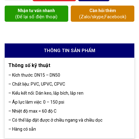
Nhận tư vấn nhanh
Cần hỏi thêm
(Để lại số điện thoại)
(Zalo/skype,Facebook)
THÔNG TIN SẢN PHẨM
Thông số kỹ thuật
– Kích thước: DN15 – DN50
– Chất liệu: PVC, UPVC, CPVC
– Kiểu kết nối: Dán keo, lắp bích, lắp ren
– Áp lực làm việc: 0 – 150 psi
– Nhiệt độ max = 60 độ C
– Có thể lắp đặt được ở chiều ngang và chiều dọc
– Hàng có sẵn