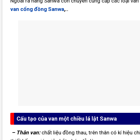
Ngoài ra hãng Sanwa còn chuyên cung cấp các loại van
van cổng đồng Sanwa
,..
Cấu tạo của van một chiều lá lật Sanwa
– Thân van:
chất liệu đồng thau, trên thân có kí hiệu c