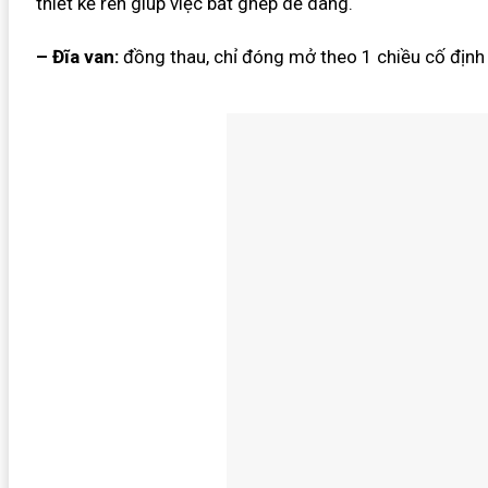
thiết kế ren giúp việc bắt ghép dễ dàng.
– Đĩa van:
đồng thau, chỉ đóng mở theo 1 chiều cố định