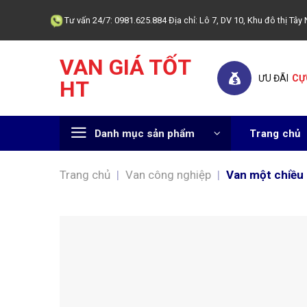
Skip
Tư vấn 24/7: 0981.625.884 Địa chỉ: Lô 7, DV 10, Khu đô thị T
to
content
VAN GIÁ TỐT
ƯU ĐÃI
CỰ
HT
Danh mục sản phẩm
Trang chủ
Trang chủ
|
Van công nghiệp
|
Van một chiều