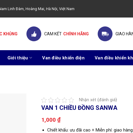
ây Nam Linh Đàm, Hoàng Mai, Hà Nội, Việt Nam
C KHỦNG
CAM KẾT
CHÍNH HÃNG
GIAO HÀ
Giới thiệu
Van điều khiển điện
Van điều khiển kh
Nhận xét {đánh giá}
VAN 1 CHIỀU ĐỒNG SANWA
₫
1,000
Chiết khấu: ưu đãi cao + Miễn phí: giao hàng