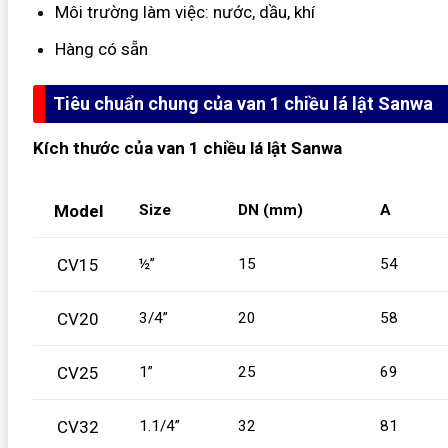
Môi trường làm việc: nước, dầu, khí
Hàng có sẵn
Tiêu chuẩn chung của van 1 chiều lá lật Sanwa
Kích thước của van 1 chiều lá lật Sanwa
Model
Size
DN (mm)
A
CV15
½”
15
54
CV20
3/4”
20
58
CV25
1”
25
69
CV32
1.1/4”
32
81