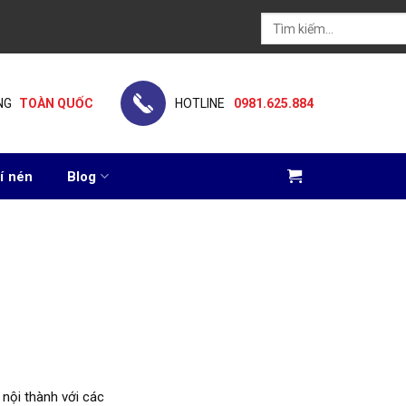
Tìm
kiếm:
NG
TOÀN QUỐC
HOTLINE
0981.625.884
í nén
Blog
 nội thành với các