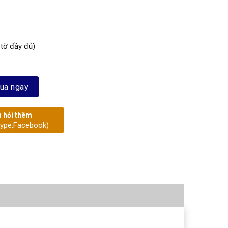
 tờ đầy đủ)
ua ngay
 hỏi thêm
kype,Facebook)