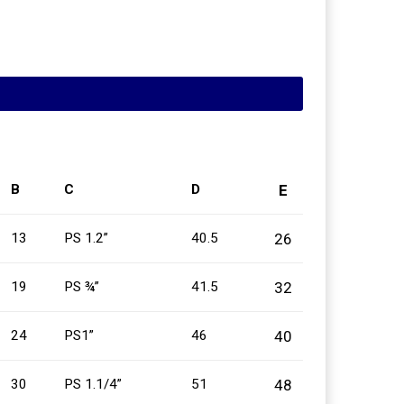
E
B
C
D
26
13
PS 1.2”
40.5
32
19
PS ¾”
41.5
40
24
PS1”
46
48
30
PS 1.1/4”
51