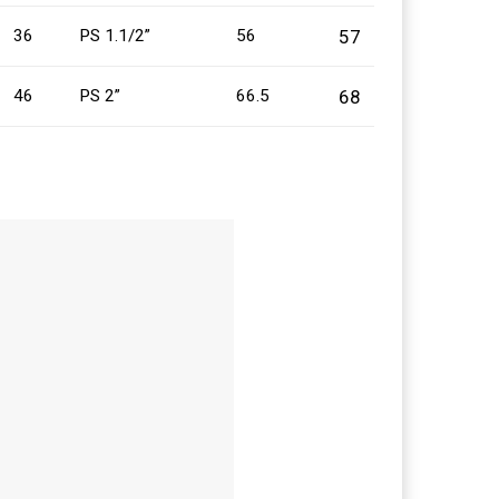
57
36
PS 1.1/2”
56
68
46
PS 2”
66.5