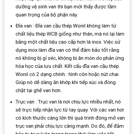
dưỡng vệ sinh van thì bạn mới thấy được tầm
quan trọng của bộ phận này.
Đĩa van : Đĩa van cầu thép Wonil không làm từ
chất liệu thép WCB giống như thân, mà nó lại làm
bằng một chất liệu cao cấp hơn là inox. Việc sử
dụng inox làm đĩa van có thể đảm bảo tốt rằng
nó không bị gỉ séc, không bị ăn mòn do phản ứng
hóa học của lưu chất. Kết cấu đĩa van cầu thép
Wonil có 2 dạng chính : hình côn hoặc nút chai.
Giúp nó dễ dàng ăn khớp khi tiếp xúc và đóng
chặt tại ghế van hơn.
Trục van : Trục van là nơi chịu lực nhiều nhất, nó
sẽ trực tiếp nhận lực từ tay quay. Với các van hơi
có kích thước càng lớn thì quá trình đóng mở van
trục van phải chịu lực càng mạnh. Do đó, để đảm
bảo ty trục luôn trong trạng thái làm việc tốt