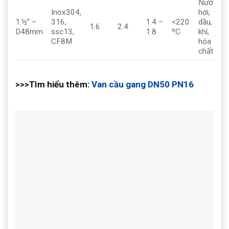
Nước,
Inox304,
hơi,
1.½” –
316,
1.4 –
<220
dầu,
1.6
2.4
D48mm
ssc13,
1.8
ºC
khí,
CF8M
hóa
chất.
>>>Tìm hiểu thêm:
Van cầu gang DN50 PN16