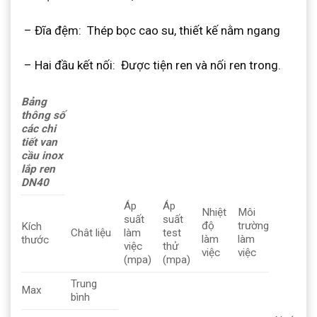
– Đĩa đệm: Thép bọc cao su, thiết kế nằm ngang
– Hai đầu kết nối: Được tiện ren và nối ren trong.
Bảng
thông số
các chi
tiết van
cầu inox
lắp ren
DN40
Áp
Áp
Nhiệt
Môi
suất
suất
độ
trường
Kích
Chât liệu
làm
test
làm
làm
thước
việc
thử
việc
việc
(mpa)
(mpa)
Trung
Max
bình