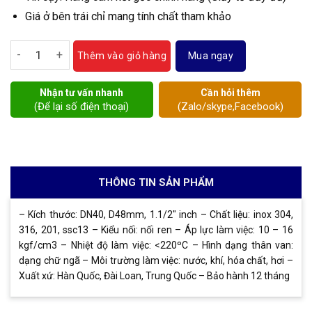
Giá ở bên trái chỉ mang tính chất tham khảo
Van chữ ngã inox DN40 số lượng
Mua ngay
Thêm vào giỏ hàng
Nhận tư vấn nhanh
Cần hỏi thêm
(Để lại số điện thoại)
(Zalo/skype,Facebook)
THÔNG TIN SẢN PHẨM
– Kích thước: DN40, D48mm, 1.1/2″ inch – Chất liệu: inox 304,
316, 201, ssc13 – Kiểu nối: nối ren – Áp lực làm việc: 10 – 16
kgf/cm3 – Nhiệt độ làm việc: <220ºC – Hình dạng thân van:
dạng chữ ngã – Môi trường làm việc: nước, khí, hóa chất, hơi –
Xuất xứ: Hàn Quốc, Đài Loan, Trung Quốc – Bảo hành 12 tháng