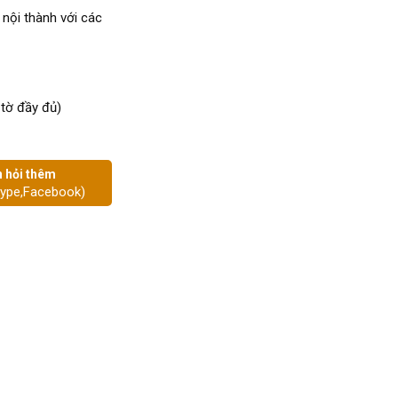
 nội thành với các
 tờ đầy đủ)
 hỏi thêm
kype,Facebook)