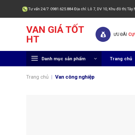
Skip
Tư vấn 24/7: 0981.625.884 Địa chỉ: Lô 7, DV 10, Khu đô thị T
to
content
VAN GIÁ TỐT
ƯU ĐÃI
CỰ
HT
Danh mục sản phẩm
Trang chủ
Trang chủ
|
Van công nghiệp