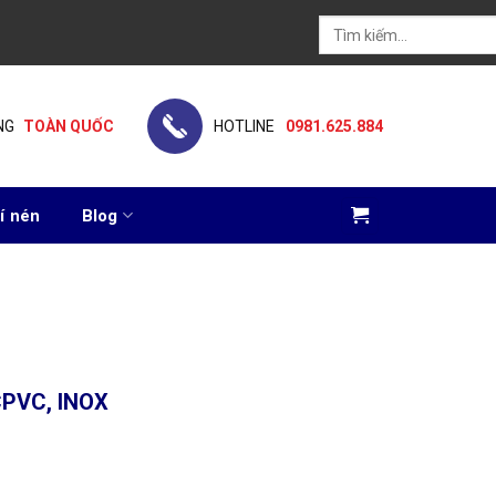
Tìm
kiếm:
NG
TOÀN QUỐC
HOTLINE
0981.625.884
í nén
Blog
PVC, INOX