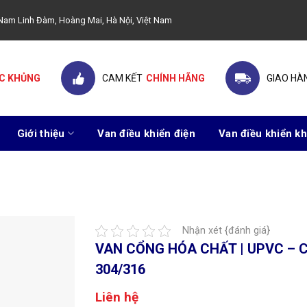
ây Nam Linh Đàm, Hoàng Mai, Hà Nội, Việt Nam
C KHỦNG
CAM KẾT
CHÍNH HÃNG
GIAO HÀ
Giới thiệu
Van điều khiển điện
Van điều khiển kh
Nhận xét {đánh giá}
VAN CỔNG HÓA CHẤT | UPVC – C
304/316
Liên hệ