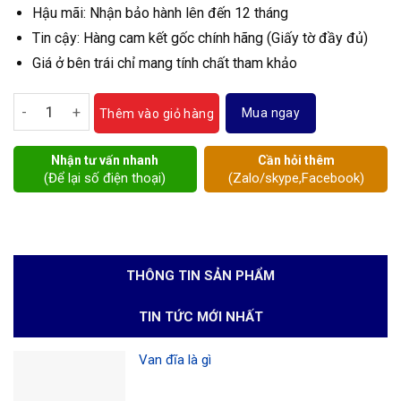
Hậu mãi: Nhận bảo hành lên đến 12 tháng
Tin cậy: Hàng cam kết gốc chính hãng (Giấy tờ đầy đủ)
Giá ở bên trái chỉ mang tính chất tham khảo
Y lọc gang Wonil DN100 số lượng
Mua ngay
Thêm vào giỏ hàng
Nhận tư vấn nhanh
Cần hỏi thêm
(Để lại số điện thoại)
(Zalo/skype,Facebook)
THÔNG TIN SẢN PHẨM
TIN TỨC MỚI NHẤT
Van đĩa là gì