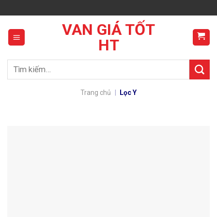
Skip
to
VAN GIÁ TỐT
content
HT
Tìm
kiếm:
Trang chủ
|
Lọc Y