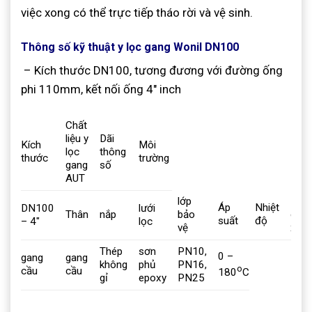
việc xong có thể trực tiếp tháo rời và vệ sinh.
Thông số kỹ thuật y lọc gang Wonil DN100
– Kích thước DN100, tương đương với đường ống
phi 110mm, kết nối ống 4″ inch
Chất
liệu y
Dãi
Kích
Môi
lọc
thông
thước
trường
gang
số
AUT
lớp
Nướ
Áp
Nhiệt
DN100
lưới
Thân
nắp
bảo
dầu,
suất
độ
– 4″
lọc
vệ
xăn
Thép
sơn
PN10,
0 –
gang
gang
không
phủ
PN16,
o
cầu
cầu
180
C
gỉ
epoxy
PN25