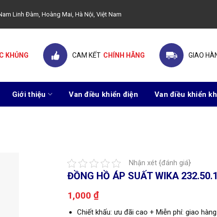
ây Nam Linh Đàm, Hoàng Mai, Hà Nội, Việt Nam
C KHỦNG
CAM KẾT
CHÍNH HÃNG
GIAO HÀ
Giới thiệu
Van điều khiển điện
Van điều khiển kh
Nhận xét {đánh giá}
ĐỒNG HỒ ÁP SUẤT WIKA 232.50.
₫
1,000
Chiết khấu: ưu đãi cao + Miễn phí: giao hàng