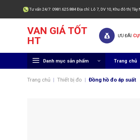
Skip
Tư vấn 24/7: 0981.625.884 Địa chỉ: Lô 7, DV 10, Khu đô thị T
to
content
VAN GIÁ TỐT
ƯU ĐÃI
CỰ
HT
Danh mục sản phẩm
Trang chủ
Trang chủ
|
Thiết bị đo
|
Đồng hồ đo áp suất