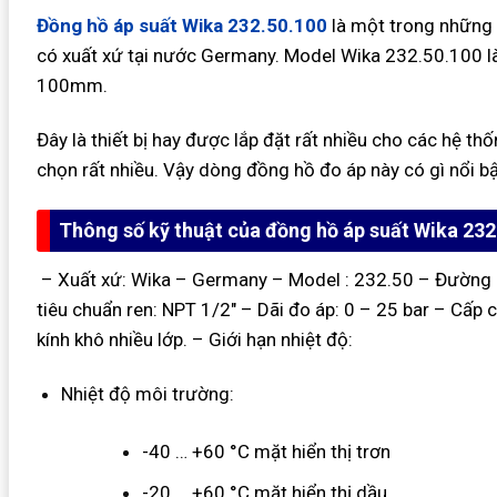
Đồng hồ áp suất Wika 232.50.100
là một trong những
có xuất xứ tại nước Germany. Model Wika 232.50.100 là
100mm.
Đây là thiết bị hay được lắp đặt rất nhiều cho các hệ t
chọn rất nhiều. Vậy dòng đồng hồ đo áp này có gì nổi bậ
Thông số kỹ thuật của đồng hồ áp suất Wika 232
– Xuất xứ: Wika – Germany
– Model : 232.50
– Đường 
tiêu chuẩn ren: NPT 1/2″
– Dãi đo áp: 0 – 25 bar
– Cấp c
kính khô nhiều lớp.
– Giới hạn nhiệt độ:
Nhiệt độ môi trường:
-40 … +60 °C mặt hiển thị trơn
-20 … +60 °C mặt hiển thị dầu