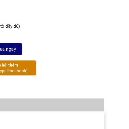
 tờ đầy đủ)
ua ngay
 hỏi thêm
kype,Facebook)