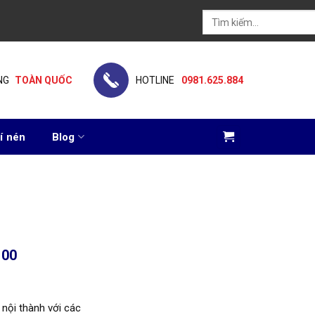
Tìm
kiếm:
NG
TOÀN QUỐC
HOTLINE
0981.625.884
í nén
Blog
100
 nội thành với các