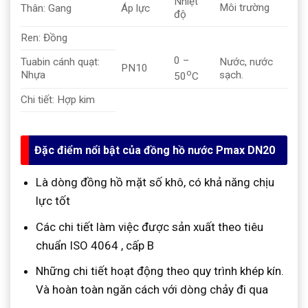
Nhiệt
Môi trường
Thân: Gang
Áp lực
độ
Ren: Đồng
0 –
Tuabin cánh quạt:
Nước, nước
PN10
o
Nhựa
sạch.
50
C
Chi tiết: Hợp kim
Đặc điểm nổi bật của đồng hồ nước Pmax DN20
Là dòng đồng hồ mặt số khô, có khả năng chịu
lực tốt
Các chi tiết làm việc được sản xuất theo tiêu
chuẩn ISO 4064 , cấp B
Những chi tiết hoạt động theo quy trình khép kín.
Và hoàn toàn ngăn cách với dòng chảy đi qua