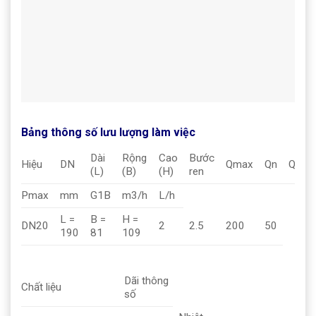
Bảng thông số lưu lượng làm việc
Dài
Rộng
Cao
Bước
Hiệu
DN
Qmax
Qn
Qmin
(L)
(B)
(H)
ren
Pmax
mm
G1B
m3/h
L/h
L =
B =
H =
DN20
2
2.5
200
50
190
81
109
Dãi thông
Chất liệu
số