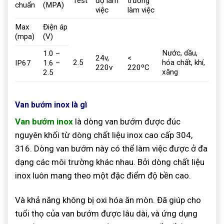
Test
độ làm
trường
chuẩn
(MPA)
việc
làm việc
Max
Điện áp
(mpa)
(V)
Nước, dầu,
1.0 –
24v,
<
2.5
hóa chất, khí,
IP67
1.6 –
220v
220ºC
xăng
2.5
Van bướm inox là gì
Van bướm inox
là dòng van bướm được đúc
nguyên khối từ dòng chất liệu inox cao cấp 304,
316. Dòng van bướm này có thể làm việc được ở đa
dạng các môi trường khác nhau. Bởi dòng chất liệu
inox luôn mang theo một đặc điểm độ bền cao.
Và khả năng không bị oxi hóa ăn mòn. Đã giúp cho
tuổi thọ của van bướm được lâu dài, và ứng dụng