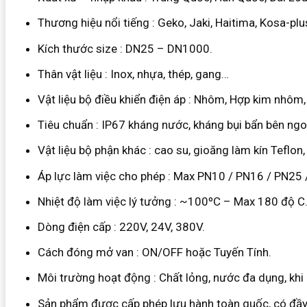
Thương hiệu nổi tiếng : Geko, Jaki, Haitima, Kosa-pl
Kích thước size : DN25 – DN1000.
Thân vật liệu : Inox, nhựa, thép, gang…
Vật liệu bộ điều khiển điện áp : Nhôm, Hợp kim nhôm
Tiêu chuẩn : IP67 kháng nước, kháng bụi bẩn bên ng
Vật liệu bộ phận khác : cao su, gioăng làm kín Teflon
Áp lực làm việc cho phép : Max PN10 / PN16 / PN25 
Nhiệt độ làm việc lý tưởng : ~100ºC – Max 180 độ C
Dòng điện cấp : 220V, 24V, 380V.
Cách đóng mở van : ON/OFF hoặc Tuyến Tính.
Môi trường hoạt động : Chất lỏng, nước đa dụng, khi 
Sản phẩm được cấp phép lưu hành toàn quốc, có đầy