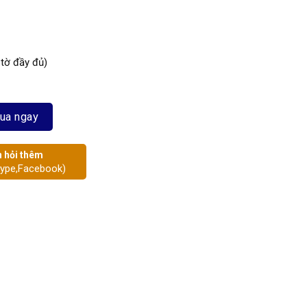
 tờ đầy đủ)
ua ngay
 hỏi thêm
kype,Facebook)