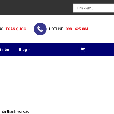
Tìm
kiếm:
NG
TOÀN QUỐC
HOTLINE
0981.625.884
í nén
Blog
 nội thành với các