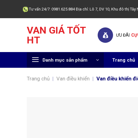
Skip
Tư vấn 24/7: 0981.625.884 Địa chỉ: Lô 7, DV 10, Khu đô thị T
to
content
VAN GIÁ TỐT
ƯU ĐÃI
CỰ
HT
Danh mục sản phẩm
Trang chủ
Trang chủ
|
Van điều khiển
|
Van điều khiển đ