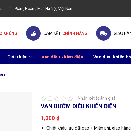
ây Nam Linh Đàm, Hoàng Mai, Hà Nội, Việt Nam
C KHỦNG
CAM KẾT
CHÍNH HÃNG
GIAO HÀ
Giới thiệu
Van điều khiển điện
Van điều khiển kh
iện
Nhận xét {đánh giá}
VAN BƯỚM ĐIỀU KHIỂN ĐIỆN
₫
1,000
Chiết khấu: ưu đãi cao + Miễn phí: giao hàng