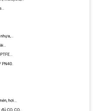
us…
, nhựa,…
oài…
, PTFE…
/ PN40.
.
nén, hơi…
 đủ CO, CQ,…