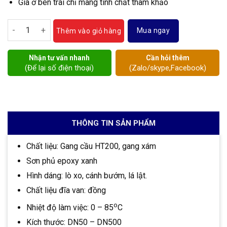
Giá ở bên trái chỉ mang tính chất tham khảo
Van một chiều gang số lượng
Mua ngay
Thêm vào giỏ hàng
Nhận tư vấn nhanh
Cần hỏi thêm
(Để lại số điện thoại)
(Zalo/skype,Facebook)
THÔNG TIN SẢN PHẨM
Chất liệu: Gang cầu HT200, gang xám
Sơn phủ epoxy xanh
Hình dáng: lò xo, cánh bướm, lá lật.
Chất liệu đĩa van: đồng
o
Nhiệt độ làm việc: 0 – 85
C
Kích thước: DN50 – DN500