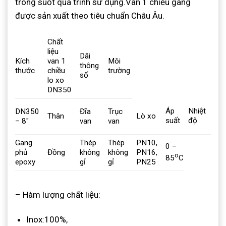
trong suốt quá trình sử dụng.
Van 1 chiều gang
được sản xuất theo tiêu chuẩn Châu Âu.
Chất
liệu
Dãi
Kích
van 1
Môi
thông
thước
chiều
trường
số
lo xo
DN350
Nướ
Áp
Nhiệt
DN350
Đĩa
Trục
Thân
Lò xo
dầu
suất
độ
– 8″
van
van
xăn
Gang
Thép
Thép
PN10,
0 –
phủ
Đồng
không
không
PN16,
o
85
C
epoxy
gỉ
gỉ
PN25
– Hàm lượng chất liệu:
Inox:100%,