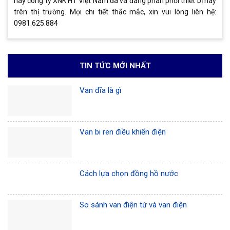
nay công ty XNK HT Việt Nam đã và đang phân phối thiết bị này
trên thị trường. Mọi chi tiết thắc mắc, xin vui lòng liên hệ:
0981.625.884
TIN TỨC MỚI NHẤT
Van đĩa là gì
Van bi ren điều khiển điện
Cách lựa chọn đồng hồ nước
So sánh van điện từ và van điện