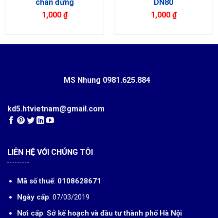
chân đứng
DN80
1,000
₫
1,000
₫
MS Nhung
0981.625.884
kd5.htvietnam@gmail.com
LIÊN HỆ VỚI CHÚNG TÔI
Mã số thuế
:
0108628671
Ngày cấp
: 07/03/2019
Nơi cấp
:
Sở kế hoạch và đầu tư thành phố Hà Nội