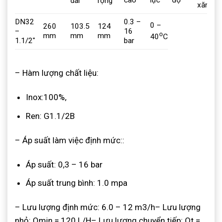
cao
lực
độ
dài
rộng
xăng
DN32
0.3 –
0 –
260
103.5
124
–
16
o
mm
mm
mm
40
C
1.1/2″
bar
– Hàm lượng chất liệu:
Inox:100%,
Ren: G1.1/2B
– Áp suất làm việc định mức::
Áp suất: 0,3 – 16 bar
Áp suất trung bình: 1.0 mpa
– Lưu lượng định mức: 6.0 – 12 m3/h
– Lưu lượng
nhỏ: Qmin = 120 L/H
– Lưu lượng chuyển tiếp: Qt =