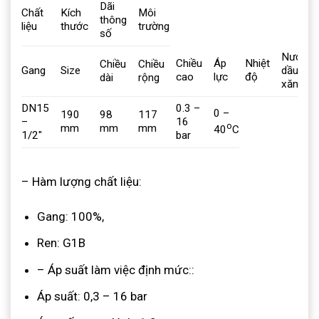
Dãi
Chất
Kích
Môi
thông
liệu
thước
trường
số
Nước,
Chiều
Áp
Nhiệt
Chiều
Chiều
Gang
Size
dầu,
cao
lực
độ
dài
rộng
xăng
DN15
0.3 –
0 –
190
98
117
–
16
o
mm
mm
mm
40
C
1/2″
bar
– Hàm lượng chất liệu:
Gang: 100%,
Ren: G1B
– Áp suất làm việc định mức::
Áp suất: 0,3 – 16 bar