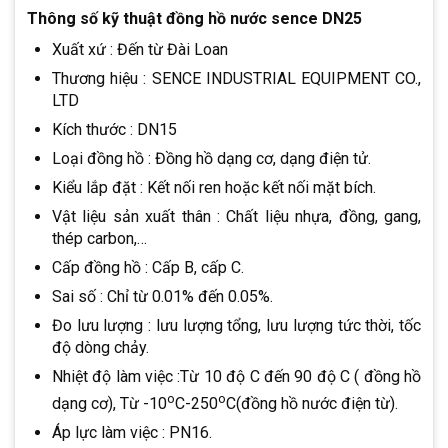
Thông số kỹ thuật đồng hồ nước sence DN25
Xuất xứ : Đến từ Đài Loan
Thương hiệu : SENCE INDUSTRIAL EQUIPMENT CO.,
LTD
Kích thước : DN15
Loại đồng hồ : Đồng hồ dạng cơ, dạng điện tử.
Kiểu lắp đặt : Kết nối ren hoặc kết nối mặt bích.
Vật liệu sản xuất thân : Chất liệu nhựa, đồng, gang,
thép carbon,…
Cấp đồng hồ : Cấp B, cấp C.
Sai số : Chỉ từ 0.01% đến 0.05%.
Đo lưu lượng : lưu lượng tổng, lưu lượng tức thời, tốc
độ dòng chảy.
Nhiệt độ làm việc :Từ 10 độ C đến 90 độ C ( đồng hồ
o
o
dạng cơ), Từ -10
C-250
C(đồng hồ nước điện từ).
Áp lực làm việc : PN16.