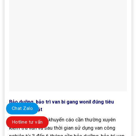
Bảo dưỡng, bảo trì van bi gang wonil đúng tiêu
Chat Zalo
chuẩn kỹ thuật
Nhà sản xuất van khuyến cáo cần thường xuyên
Hotline tư vấn
kiểm tra van và sau thời gian sử dụng van công