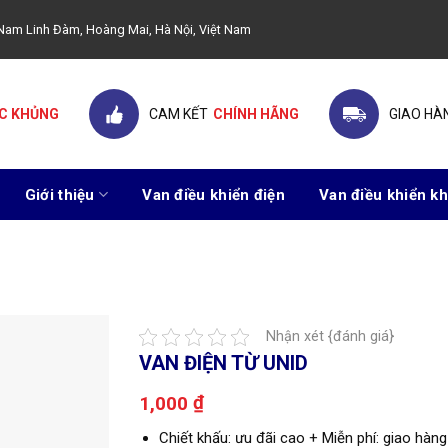
ây Nam Linh Đàm, Hoàng Mai, Hà Nội, Việt Nam
C KHỦNG
CAM KẾT
CHÍNH HÃNG
GIAO HÀ
Giới thiệu
Van điều khiển điện
Van điều khiển kh
Nhận xét {đánh giá}
VAN ĐIỆN TỪ UNID
₫
1,000
Chiết khấu: ưu đãi cao + Miễn phí: giao hàng