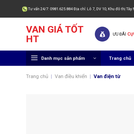
Skip
Tư vấn 24/7: 0981.625.884 Địa chỉ: Lô 7, DV 10, Khu đô thị T
to
content
VAN GIÁ TỐT
ƯU ĐÃI
CỰ
HT
Danh mục sản phẩm
Trang chủ
Trang chủ
|
Van điều khiển
|
Van điện từ