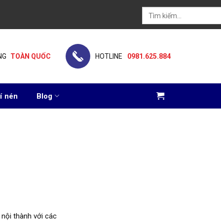
Tìm
kiếm:
NG
TOÀN QUỐC
HOTLINE
0981.625.884
í nén
Blog
 nội thành với các