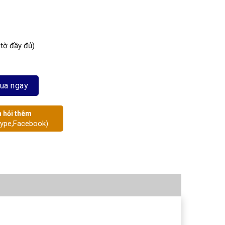
 tờ đầy đủ)
ua ngay
 hỏi thêm
kype,Facebook)