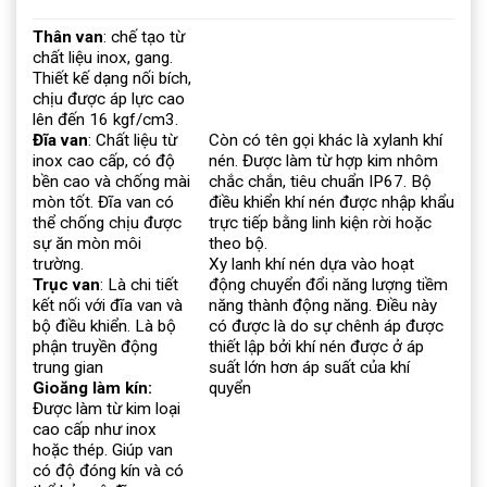
Thân van
: chế tạo từ
chất liệu inox, gang.
Thiết kế dạng nối bích,
chịu được áp lực cao
lên đến 16 kgf/cm3.
Đĩa van
: Chất liệu từ
Còn có tên gọi khác là xylanh khí
inox cao cấp, có độ
nén. Được làm từ hợp kim nhôm
bền cao và chống mài
chắc chắn, tiêu chuẩn IP67.
Bộ
mòn tốt. Đĩa van có
điều khiển khí nén được nhập khẩu
thể chống chịu được
trực tiếp bằng linh kiện rời hoặc
sự ăn mòn môi
theo bộ.
trường.
Xy lanh khí nén dựa vào hoạt
Trục van
: Là chi tiết
động chuyển đổi năng lượng tiềm
kết nối với đĩa van và
năng thành động năng.
Điều này
bộ điều khiển. Là bộ
có được là do sự chênh áp được
phận truyền động
thiết lập bởi khí nén được ở áp
trung gian
suất lớn hơn áp suất của khí
Gioăng làm kín:
quyển
Được làm từ kim loại
cao cấp như inox
hoặc thép. Giúp van
có độ đóng kín và có