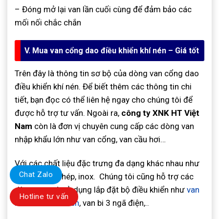
– Đóng mở lại van lần cuối cùng để đảm bảo các
mối nối chắc chắn
V. Mua van cổng dao điều khiển khí nén – Giá tốt
Trên đây là thông tin sơ bộ của dòng van cổng dao
điều khiển khí nén. Để biết thêm các thông tin chi
tiết, bạn đọc có thể liên hệ ngay cho chúng tôi để
được hỗ trợ tư vấn. Ngoài ra,
công ty XNK HT Việt
Nam
còn là đơn vị chuyên cung cấp các dòng van
nhập khẩu lớn như van cổng, van cầu hơi…
Với các chất liệu đặc trưng đa dạng khác nhau như
Chat Zalo
gang, nhựa, thép, inox. Chúng tôi cũng hỗ trợ các
dòng van có sử dụng lắp đặt bộ điều khiển như
van
Hotline tư vấn
bướm silo khí nén
, van bi 3 ngã điện,..