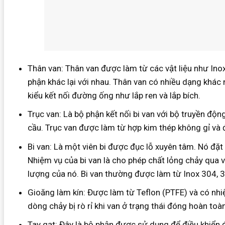
Thân van: Thân van được làm từ các vật liệu như Inox
phận khác lại với nhau. Thân van có nhiều dạng khá
kiểu kết nối đường ống như lắp ren và lắp bích.
Trục van: Là bộ phận kết nối bi van với bộ truyền độ
cầu. Trục van được làm từ hợp kim thép không gỉ và
Bi van: Là một viên bi được đục lỗ xuyên tâm. Nó đặt 
Nhiệm vụ của bi van là cho phép chất lỏng chảy qua 
lượng của nó. Bi van thường được làm từ Inox 304, 
Gioăng làm kín: Được làm từ Teflon (PTFE) và có nhi
dòng chảy bị rò rỉ khi van ở trạng thái đóng hoàn toàn
Tay gạt: Đây là bộ phận được sử dụng để điều khiển đ