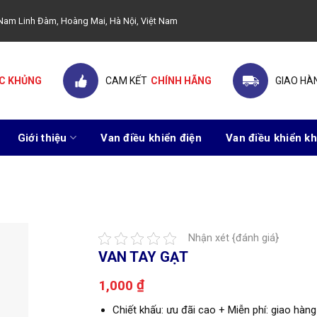
ây Nam Linh Đàm, Hoàng Mai, Hà Nội, Việt Nam
C KHỦNG
CAM KẾT
CHÍNH HÃNG
GIAO HÀ
Giới thiệu
Van điều khiển điện
Van điều khiển kh
Nhận xét {đánh giá}
VAN TAY GẠT
₫
1,000
Chiết khấu: ưu đãi cao + Miễn phí: giao hàng