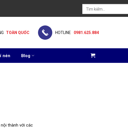
Tìm
kiếm:
NG
TOÀN QUỐC
HOTLINE
0981.625.884
í nén
Blog
 nội thành với các