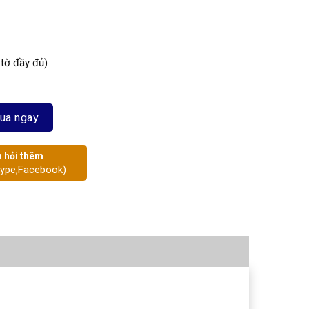
 tờ đầy đủ)
ua ngay
 hỏi thêm
kype,Facebook)