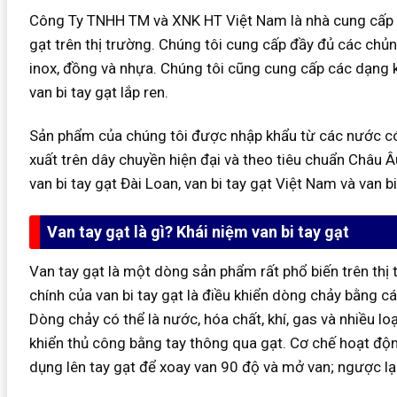
Công Ty TNHH TM và XNK HT Việt Nam là nhà cung cấp và
gạt trên thị trường. Chúng tôi cung cấp đầy đủ các chủng
inox, đồng và nhựa. Chúng tôi cũng cung cấp các dạng kế
van bi tay gạt lắp ren.
Sản phẩm của chúng tôi được nhập khẩu từ các nước có n
xuất trên dây chuyền hiện đại và theo tiêu chuẩn Châu 
van bi tay gạt Đài Loan, van bi tay gạt Việt Nam và van b
Van tay gạt là gì? Khái niệm van bi tay gạt
Van tay gạt là một dòng sản phẩm rất phổ biến trên thị
chính của van bi tay gạt là điều khiển dòng chảy bằng 
Dòng chảy có thể là nước, hóa chất, khí, gas và nhiều lo
khiển thủ công bằng tay thông qua gạt. Cơ chế hoạt độn
dụng lên tay gạt để xoay van 90 độ và mở van; ngược lại