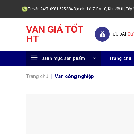
Skip
Tư vấn 24/7: 0981.625.884 Địa chỉ: Lô 7, DV 10, Khu đô thị T
to
content
VAN GIÁ TỐT
ƯU ĐÃI
CỰ
HT
Danh mục sản phẩm
Trang chủ
Trang chủ
|
Van công nghiệp