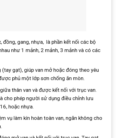
, đồng, gang, nhựa, là phần kết nối các bộ
c nhau như 1 mảnh, 2 mảnh, 3 mảnh và có các
ng (tay gạt), giúp van mở hoặc đóng theo yêu
 được phủ một lớp sơn chống ăn mòn.
giữa thân van và được kết nối với trục van.
và cho phép người sử dụng điều chỉnh lưu
316, hoặc nhựa.
ệm vụ làm kín hoàn toàn van, ngăn không cho
.
óng mở van và kết nối với trục van. Tay gạt