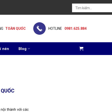
Tìm
kiếm:
NG
TOÀN QUỐC
HOTLINE
0981.625.884
í nén
Blog
N QUỐC
 nội thành với các