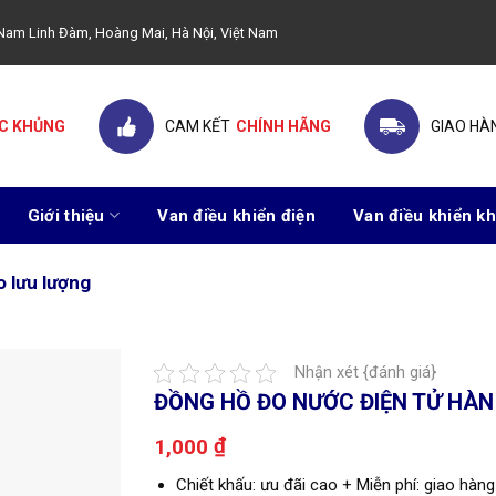
ây Nam Linh Đàm, Hoàng Mai, Hà Nội, Việt Nam
C KHỦNG
CAM KẾT
CHÍNH HÃNG
GIAO HÀ
Giới thiệu
Van điều khiển điện
Van điều khiển kh
o lưu lượng
Nhận xét {đánh giá}
ĐỒNG HỒ ĐO NƯỚC ĐIỆN TỬ HÀ
₫
1,000
Chiết khấu: ưu đãi cao + Miễn phí: giao hàng