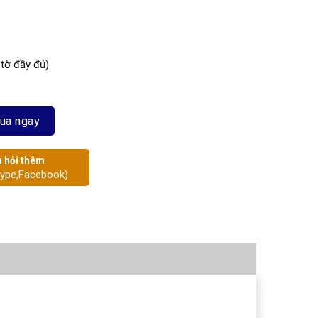
 tờ đầy đủ)
g
ua ngay
 hỏi thêm
kype,Facebook)