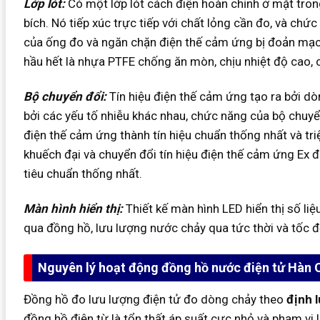
Lớp lót:
Có một lớp lót cách điện hoàn chỉnh ở mặt tron
bích. Nó tiếp xúc trực tiếp với chất lỏng cần đo, và ch
của ống đo và ngăn chặn điện thế cảm ứng bị đoản mạch 
hầu hết là nhựa PTFE chống ăn mòn, chịu nhiệt độ cao, 
Bộ chuyển đổi:
Tín hiệu điện thế cảm ứng tạo ra bởi dò
bởi các yếu tố nhiễu khác nhau, chức năng của bộ chuyển
điện thế cảm ứng thành tín hiệu chuẩn thống nhất và triệ
khuếch đại và chuyển đổi tín hiệu điện thế cảm ứng Ex đ
tiêu chuẩn thống nhất.
Màn hình hiển thị:
Thiết kế màn hình LED hiển thị số li
qua đồng hồ, lưu lượng nước chảy qua tức thời và tốc 
Nguyên lý hoạt động đồng hồ nước điện tử Hàn 
Đồng hồ đo lưu lượng điện tử đo dòng chảy theo
định 
đồng hồ điện từ là tổn thất áp suất cực nhỏ và phạm vi 