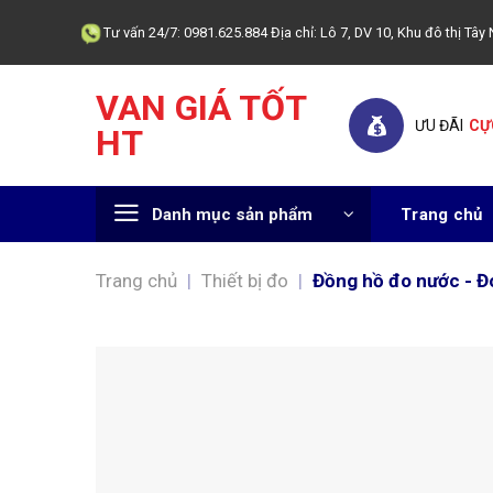
Skip
Tư vấn 24/7: 0981.625.884 Địa chỉ: Lô 7, DV 10, Khu đô thị T
to
content
VAN GIÁ TỐT
ƯU ĐÃI
CỰ
HT
Danh mục sản phẩm
Trang chủ
Trang chủ
|
Thiết bị đo
|
Đồng hồ đo nước - Đ