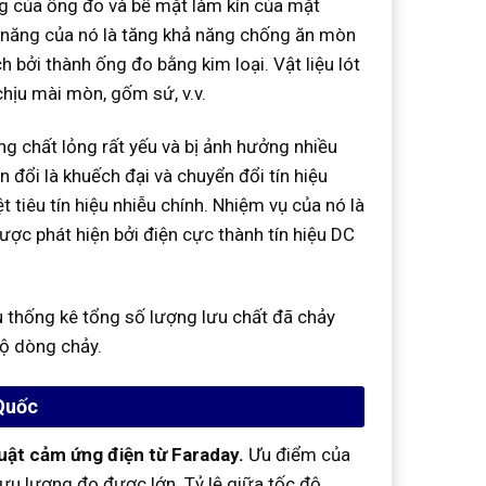
g của ống đo và bề mặt làm kín của mặt
ức năng của nó là tăng khả năng chống ăn mòn
bởi thành ống đo bằng kim loại. Vật liệu lót
chịu mài mòn, gốm sứ, v.v.
ng chất lỏng rất yếu và bị ảnh hưởng nhiều
 đổi là khuếch đại và chuyển đổi tín hiệu
t tiêu tín hiệu nhiễu chính. Nhiệm vụ của nó là
ược phát hiện bởi điện cực thành tín hiệu DC
ệu thống kê tổng số lượng lưu chất đã chảy
độ dòng chảy.
Quốc
luật cảm ứng điện từ Faraday.
Ưu điểm của
lưu lượng đo được lớn. Tỷ lệ giữa tốc độ