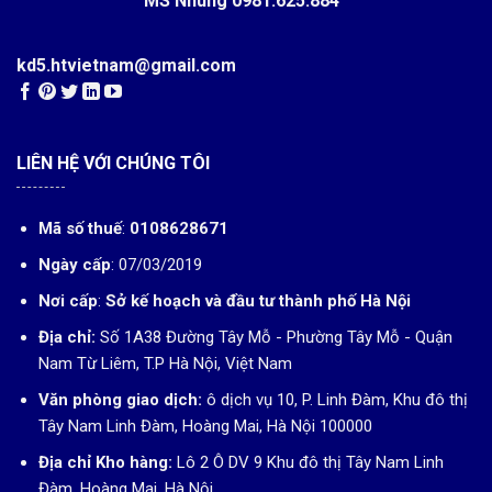
MS Nhung
0981.625.884
kd5.htvietnam@gmail.com
LIÊN HỆ VỚI CHÚNG TÔI
Mã số thuế
:
0108628671
Ngày cấp
: 07/03/2019
Nơi cấp
:
Sở kế hoạch và đầu tư thành phố Hà Nội
Địa chỉ:
Số 1A38 Đường Tây Mỗ - Phường Tây Mỗ - Quận
Nam Từ Liêm, T.P Hà Nội, Việt Nam
Văn phòng giao dịch:
ô dịch vụ 10, P. Linh Đàm, Khu đô thị
Tây Nam Linh Đàm, Hoàng Mai, Hà Nội 100000
Địa chỉ Kho hàng:
Lô 2 Ô DV 9 Khu đô thị Tây Nam Linh
Đàm, Hoàng Mai, Hà Nội