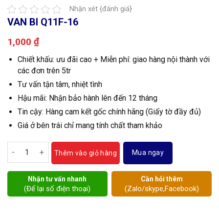
Nhận xét {đánh giá}
VAN BI Q11F-16
₫
1,000
Chiết khấu: ưu đãi cao + Miễn phí: giao hàng nội thành với
các đơn trên 5tr
Tư vấn tận tâm, nhiệt tình
Hậu mãi: Nhận bảo hành lên đến 12 tháng
Tin cậy: Hàng cam kết gốc chính hãng (Giấy tờ đầy đủ)
Giá ở bên trái chỉ mang tính chất tham khảo
Van bi Q11F-16 số lượng
Mua ngay
Thêm vào giỏ hàng
Nhận tư vấn nhanh
Cần hỏi thêm
(Để lại số điện thoại)
(Zalo/skype,Facebook)