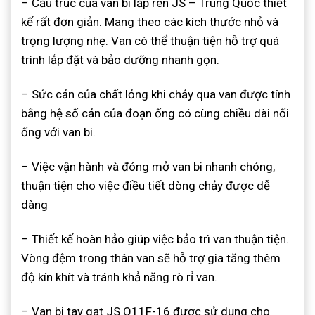
– Cấu trúc của van bi lắp ren JS – Trung Quốc thiết
kế rất đơn giản. Mang theo các kích thước nhỏ và
trọng lượng nhẹ. Van có thể thuận tiện hỗ trợ quá
trình lắp đặt và bảo dưỡng nhanh gọn.
– Sức cản của chất lỏng khi chảy qua van được tính
bằng hệ số cản của đoạn ống có cùng chiều dài nối
ống với van bi.
– Việc vận hành và đóng mở van bi nhanh chóng,
thuận tiện cho việc điều tiết dòng chảy được dễ
dàng
– Thiết kế hoàn hảo giúp việc bảo trì van thuận tiện.
Vòng đệm trong thân van sẽ hỗ trợ gia tăng thêm
độ kín khít và tránh khả năng rò rỉ van.
– Van bi tay gạt JS Q11F-16 được sử dụng cho