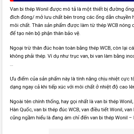
Van bi thép Wonil được mô tả là một thiết bị đường ố
đích đóng/ mở lưu chất bên trong các ống dẫn chuyền h
môi chất. Thân sản phẩm được làm từ thép WCB nóng ch
để tạo nên bộ phận thân bảo vệ.
Ngoại trừ thân đúc hoàn toàn bằng thép WCB, còn lại cá
không phải thép. Ví dụ như trục van, bi van làm bằng ino
…
Ưu điểm của sản phẩm này là tính năng chịu nhiệt cực t
dạng ngay cả khi tiếp xúc với môi chất ở nhiệt độ cao l
Ngoài tên chính thống, hay gọi nhất là van bi thép Wonil
Hàn Quốc, van bi thép đúc WCB, van điều tiết Wonil, van 
cũng ngầm hiểu là đang ám chỉ đến van bi thép Wonil –