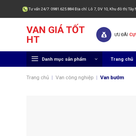
Skip
Tư vấn 24/7: 0981.625.884 Địa chỉ: Lô 7, DV 10, Khu đô thị T
to
content
VAN GIÁ TỐT
ƯU ĐÃI
CỰ
HT
Danh mục sản phẩm
Trang chủ
Trang chủ
|
Van công nghiệp
|
Van bướm