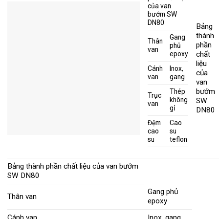
của van
bướm SW
DN80
Bảng
thành
Gang
Thân
phần
phủ
van
epoxy
chất
liệu
Cánh
Inox,
của
van
gang
van
bướm
Thép
Trục
không
SW
van
gỉ
DN80
Đệm
Cao
cao
su
su
teflon
Bảng thành phần chất liệu của van bướm
SW DN80
Gang phủ
Thân van
epoxy
Cánh van
Inox, gang