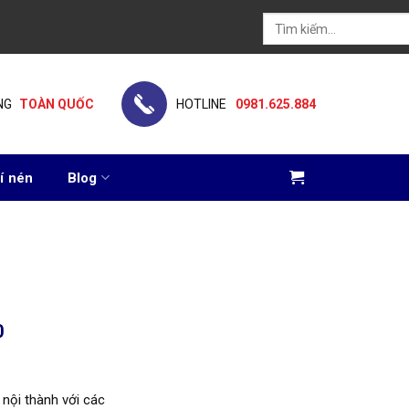
Tìm
kiếm:
NG
TOÀN QUỐC
HOTLINE
0981.625.884
í nén
Blog
0
 nội thành với các