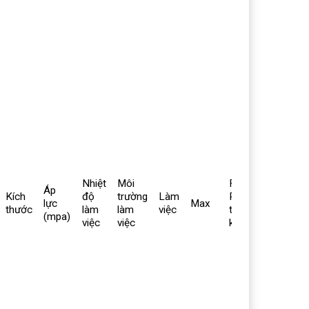
Nhiệt
Môi
FCD450,
Áp
Kích
độ
trường
Làm
PTFE,
3″ –
lực
Max
thước
làm
làm
việc
thép
DN80
(mpa)
việc
việc
không gỉ