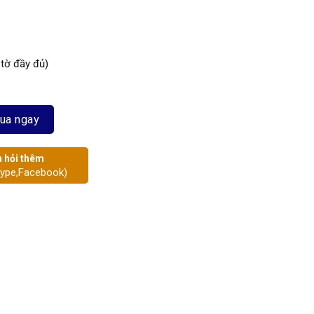
 tờ đầy đủ)
ua ngay
 hỏi thêm
kype,Facebook)