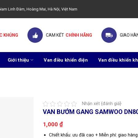
ây Nam Linh Đàm, Hoàng Mai, Hà Nội, Việt Nam
C KHỦNG
CAM KẾT
CHÍNH HÃNG
GIAO HÀ
Giới thiệu
Van điều khiển điện
Van điều khiển kh
Nhận xét {đánh giá}
VAN BƯỚM GANG SAMWOO DN8
₫
1,000
Chiết khấu: ưu đãi cao + Miễn phí: giao hàng