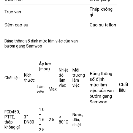
Thép không
Trục van
gỉ
Đệm cao su
Cao su teflon
Bảng thông số định mức làm việc của van
bướm gang Samwoo
Áp lực
(mpa)
Nhiệt
Môi
Bảng thông
Kích
độ
trường
Chất liệu
số định
thước
làm
làm
Chất
mức làm
việc
việc
Làm
Max
liệu
việc của van
việc
bướm gang
Samwoo
1.0
FCD450,
–
Nước,
PTFE,
3″ –
<
1.6
2.5
dầu,
thép
DN80
80ºC
–
nhiệt
không gỉ
2.5