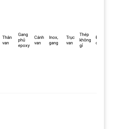
Gang
Thép
Thân
Cánh
Inox,
Trục
Đệm
Cao s
phủ
không
van
van
gang
van
cao su
teflon
epoxy
gỉ