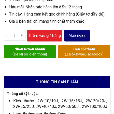
Hậu mãi: Nhận bảo hành lên đến 12 tháng
Tin cậy: Hàng cam kết gốc chính hãng (Giấy tờ đầy đủ)
Giá ở bên trái chỉ mang tính chất tham khảo
Van điện từ nước Hewcho số lượng
Mua ngay
Thêm vào giỏ hàng
Nhận tư vấn nhanh
Cần hỏi thêm
(Để lại số điện thoại)
(Zalo/skype,Facebook)
THÔNG TIN SẢN PHẨM
Thông số kỹ thuật:
Kích thước: 2W-10/10J, 2W-15/15J, 2W-20/20J,
2W-25/25J, 2W-40/40J, 2W-50/50J,.. 2W-100/100J
Loại: thường mở, thường đóng.