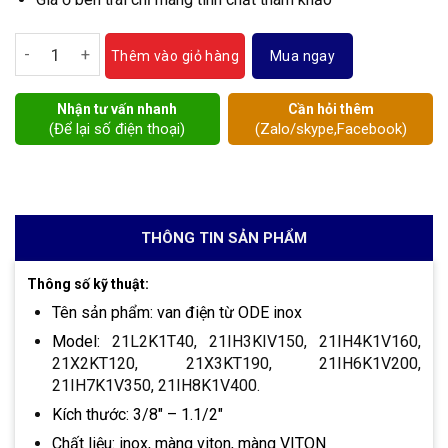
Van điện từ ODE inox số lượng
Mua ngay
Thêm vào giỏ hàng
Nhận tư vấn nhanh
Cần hỏi thêm
(Để lại số điện thoại)
(Zalo/skype,Facebook)
THÔNG TIN SẢN PHẨM
Thông số kỹ thuật:
Tên sản phẩm: van điện từ ODE inox
Model:
21L2K1T40, 21IH3KIV150, 21IH4K1V160,
21X2KT120, 21X3KT190, 21IH6K1V200,
21IH7K1V350, 21IH8K1V400.
Kích thước: 3/8″ – 1.1/2″
Chất liệu: inox, màng viton, màng VITON