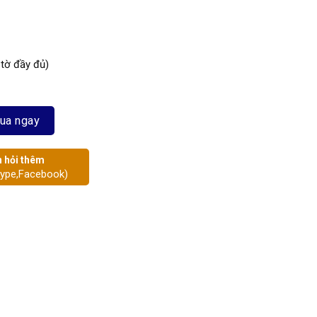
 tờ đầy đủ)
ua ngay
 hỏi thêm
kype,Facebook)