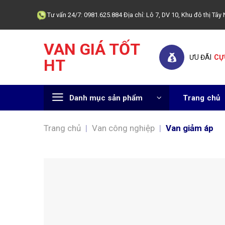
Skip
Tư vấn 24/7: 0981.625.884 Địa chỉ: Lô 7, DV 10, Khu đô thị T
to
content
VAN GIÁ TỐT
ƯU ĐÃI
CỰ
HT
Danh mục sản phẩm
Trang chủ
Trang chủ
|
Van công nghiệp
|
Van giảm áp