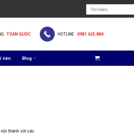
Tìm
kiếm:
NG
TOÀN QUỐC
HOTLINE
0981.625.884
í nén
Blog
 nội thành với các