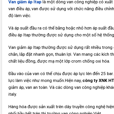
Van giảm áp Itap
là một dòng van công nghiệp có xuất xứ
van điều áp, van được sử dụng với chức năng điều chỉnh
độ làm việc.
Và áp suất đầu ra có thể bằng hoặc nhỏ hơn áp suất đầu 
điều áp Itap thường được sử dụng cho một số hệ thống l
Van giảm áp Itap thường được sử dụng rất nhiều trong c
chắn, lắp đặt nhanh gọn, thuân lợi. Van mang các kích
chất liệu đồng, được mạ một lớp crom chống oxi hóa.
Đầu vào của van có thể chịu được áp lực lên đến 25 bar.
lực làm việc như mong muốn.Hiện nay,
công ty XNK HT
giảm áp, van an toàn. Và các dòng van công nghiệp khác
italy.
Hàng hóa được sản xuất trên dây truyền công nghệ hiện
phối hầu hết trên thị trường van công nghiệp Việt.