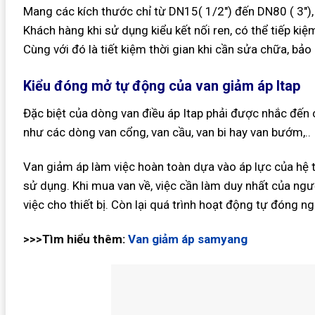
Mang các kích thước chỉ từ DN15( 1/2″) đến DN80 ( 3″), 
Khách hàng khi sử dụng kiểu kết nối ren, có thể tiếp ki
Cùng với đó là tiết kiệm thời gian khi cần sửa chữa, bả
Kiểu đóng mở tự động của van giảm áp Itap
Đặc biệt của dòng van điều áp Itap phải được nhắc đến
như các dòng van cổng, van cầu, van bi hay van bướm,..
Van giảm áp làm việc hoàn toàn dựa vào áp lực của hệ 
sử dụng. Khi mua van về, việc cần làm duy nhất của ngườ
việc cho thiết bị. Còn lại quá trình hoạt động tự đóng n
>>>Tìm hiểu thêm:
Van giảm áp samyang