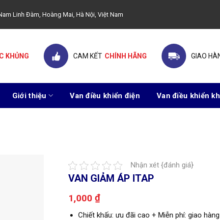
ây Nam Linh Đàm, Hoàng Mai, Hà Nội, Việt Nam
C KHỦNG
CAM KẾT
CHÍNH HÃNG
GIAO HÀ
Giới thiệu
Van điều khiển điện
Van điều khiển kh
Nhận xét {đánh giá}
VAN GIẢM ÁP ITAP
₫
1,000
Chiết khấu: ưu đãi cao + Miễn phí: giao hàng