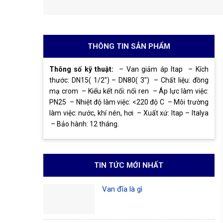
THÔNG TIN SẢN PHẨM
Thông số kỹ thuật:
– Van giảm áp Itap
– Kích
thước: DN15( 1/2″) – DN80( 3″)
– Chất liệu: đồng
mạ crom
– Kiểu kết nối: nối ren
– Áp lực làm việc:
PN25
– Nhiệt độ làm việc: <220 độ C
– Môi trường
làm việc: nước, khí nén, hơi
– Xuất xứ: Itap – Italya
– Bảo hành: 12 tháng.
TIN TỨC MỚI NHẤT
Van đĩa là gì