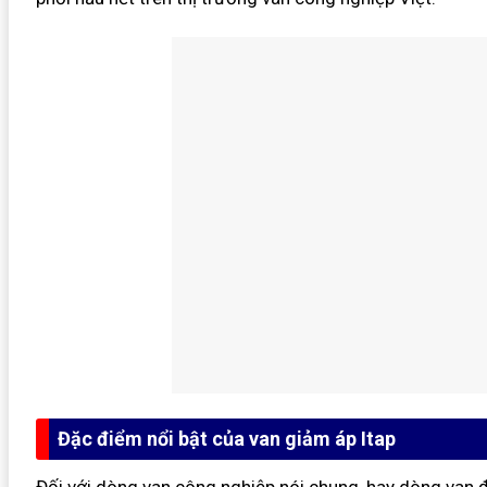
Đặc điểm nổi bật của van giảm áp Itap
Đối với dòng van công nghiệp nói chung, hay dòng van đ