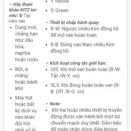
Y Yellow
– Hãy tham
G Green
khảo KITZ tor
nếu:
①
Tay
nắm van
– Thiết bị chấp hành quay:
Dung môi,
R-W: Ngược chiều Kim đồng hồ
chẳng hạn
để mở van hoàn toàn
như dầu
R-B: Đóng van theo chiều Kim
hỏa,
đồng hồ
naptha
hoặc rượu.
– Kích hoạt công tắc giới hạn:
Bột, xi
OlS: Khi mở van hoàn toàn (R-W:
măng
Tắt /W-Y: on)
hoặc bánh
SLS: Khi đóng hoàn toàn van (R-
khô.
B: Off /B-G: on)
Máy hút
hoặc bất
– Note:
Khi hai hoặc nhiều thiết bị truyền
kỳ dịch vụ
động được vận hành bởi một bộ
nào khác
chuyển mạch duy nhất. Đảm bảo
đòi hỏi
để ngăn chặn dòng điện không
phải xử lý