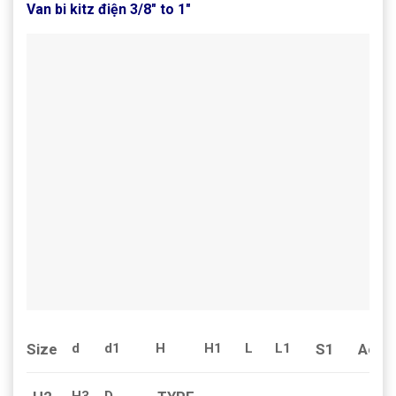
Van bi kitz điện 3/8″ to 1″
Size
S1
Actu
d
d1
H
H1
L
L1