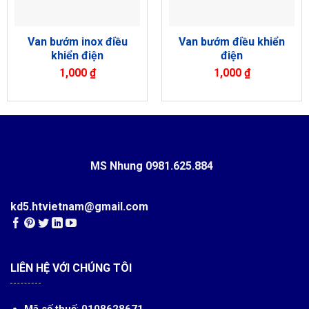
Van bướm inox điều
Van bướm điều khiển
khiển điện
điện
1,000
₫
1,000
₫
MS Nhung
0981.625.884
kd5.htvietnam@gmail.com
LIÊN HỆ VỚI CHÚNG TÔI
Mã số thuế
:
0108628671