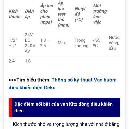
Áp
Áp lực
Môi
lực
Nhiệt
Kích
Điện
cho
trường
test
độ
thước
áp
phép
làm
thử
(ºC)
(mpa)
việc
(mpa)
24V
Nước,
1/2″
DC,
1.0 –
Trong
<85
Max
xăng,
– 2″
220V
2.5
khoảng
ºC
dầu
AV
2.4
1.8
>>>Tìm hiểu thêm:
Thông số kỹ thuật Van bướm
điều khiển điện Geko.
Đặc điểm nổi bật của van Kitz đồng điều khiển
điện
– Kích thước nhỏ và trọng lượng nhẹ với nhà ở bằng