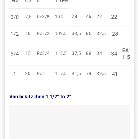
H2
TYPE
H3
D
22
70
28
46
22
3/8
7,5
Rc3/8
104
1/2
28
10
Rc1/2
109,5
33,5
65
32,5
EA100
3/4
34
15
Rc3/4
113,5
37,5
68
34
1.5
1
41
20
Rc1
117,5
41,5
79
39,5
Van bi kitz điện 1.1/2″ to 2″