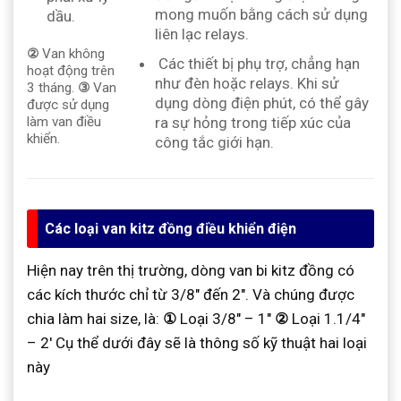
mong muốn bằng cách sử dụng
dầu.
liên lạc relays.
②
Van không
Các thiết bị phụ trợ, chẳng hạn
hoạt động trên
như đèn hoặc relays. Khi sử
3 tháng.
③
Van
dụng dòng điện phút, có thể gây
được sử dụng
ra sự hỏng trong tiếp xúc của
làm van điều
khiển.
công tắc giới hạn.
Các loại van kitz đồng điều khiển điện
Hiện nay trên thị trường, dòng van bi kitz đồng có
các kích thước chỉ từ 3/8″ đến 2″. Và chúng được
chia làm hai size, là:
①
Loại 3/8″ – 1″
②
Loại 1.1/4″
– 2′ Cụ thể dưới đây sẽ là thông số kỹ thuật hai loại
này