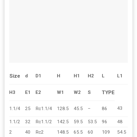
Size
d
D1
H
H1
H2
L
L1
S1
TYPE
H3
E1
E2
W1
W2
S
43
50
1.1/4
25
Rc1.1/4
128.5
45.5
–
86
1.1/2
32
Rc1.1/2
142.5
59.5
53.5
96
48
56
2
40
Rc2
148.5
65.5
60
109
54.5
68