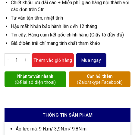
Chiết khấu: ưu đãi cao + Miễn phí: giao hàng nội thành với
các đơn trên 5tr
Tư vấn tận tâm, nhiệt tình
Hậu mãi: Nhận bảo hành lên đến 12 tháng
Tin cậy: Hàng cam kết gốc chính hãng (Giấy tờ đầy đủ)
Giá ở bên trái chỉ mang tính chất tham khảo
Van kitz đồng điều khiển điện số lượng
Mua ngay
Thêm vào giỏ hàng
Nhận tư vấn nhanh
Cần hỏi thêm
(Để lại số điện thoại)
(Zalo/skype,Facebook)
THÔNG TIN SẢN PHẨM
Áp lực mã: 9 N.m/ 3,9N.m/ 9,8N.m