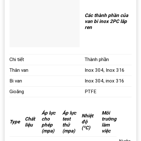
Các thành phần của
van bi inox 2PC lắp
ren
Chi tiết
Thành phần
Thân van
Inox 304, Inox 316
Bi van
Inox 304, inox 316
Gioăng
PTFE
Áp lực
Áp lực
Môi
Nhiệt
Chất
cho
test
trường
Type
độ
liệu
phép
thử
làm
(ºC)
(mpa)
(mpa)
việc