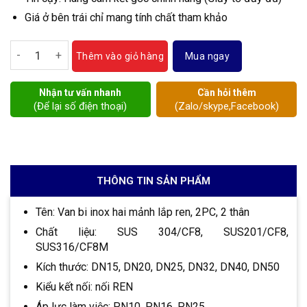
Giá ở bên trái chỉ mang tính chất tham khảo
Van bi 2 mảnh nối ren số lượng
Mua ngay
Thêm vào giỏ hàng
Nhận tư vấn nhanh
Cần hỏi thêm
(Để lại số điện thoại)
(Zalo/skype,Facebook)
THÔNG TIN SẢN PHẨM
Tên: Van bi inox hai mảnh lắp ren, 2PC, 2 thân
Chất liệu: SUS 304/CF8, SUS201/CF8,
SUS316/CF8M
Kích thước: DN15, DN20, DN25, DN32, DN40, DN50
Kiểu kết nối: nối REN
Áp lực làm việc: PN10, PN16, PN25