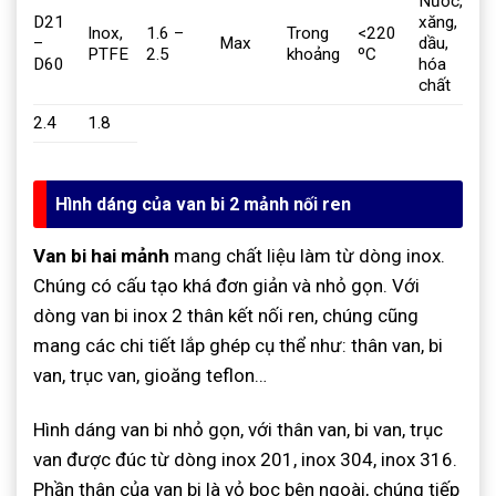
Nước,
D21
xăng,
Inox,
1.6 –
Trong
<220
–
Max
dầu,
PTFE
2.5
khoảng
ºC
D60
hóa
chất
2.4
1.8
Hình dáng của van bi 2 mảnh nối ren
Van bi hai mảnh
mang chất liệu làm từ dòng inox.
Chúng có cấu tạo khá đơn giản và nhỏ gọn. Với
dòng van bi inox 2 thân kết nối ren, chúng cũng
mang các chi tiết lắp ghép cụ thể như: thân van, bi
van, trục van, gioăng teflon…
Hình dáng van bi nhỏ gọn, với thân van, bi van, trục
van được đúc từ dòng inox 201, inox 304, inox 316.
Phần thân của van bi là vỏ bọc bên ngoài, chúng tiếp