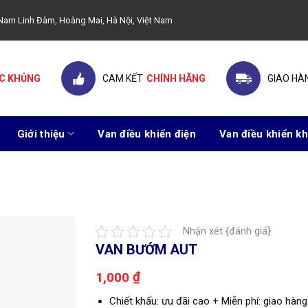
ây Nam Linh Đàm, Hoàng Mai, Hà Nội, Việt Nam
C KHỦNG
CAM KẾT
CHÍNH HÃNG
GIAO HÀ
Giới thiệu
Van điều khiển điện
Van điều khiển kh
Nhận xét {đánh giá}
VAN BƯỚM AUT
₫
1,000
Chiết khấu: ưu đãi cao + Miễn phí: giao hàng