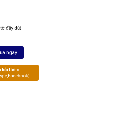
 tờ đầy đủ)
ua ngay
 hỏi thêm
kype,Facebook)