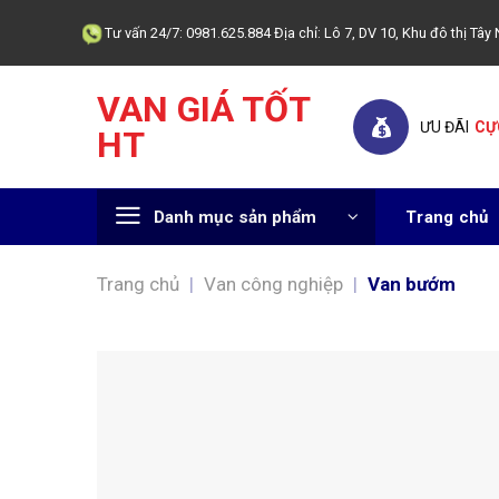
Skip
Tư vấn 24/7: 0981.625.884 Địa chỉ: Lô 7, DV 10, Khu đô thị T
to
content
VAN GIÁ TỐT
ƯU ĐÃI
CỰ
HT
Danh mục sản phẩm
Trang chủ
Trang chủ
|
Van công nghiệp
|
Van bướm