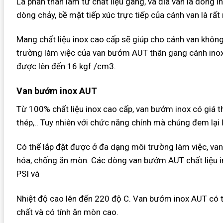
Là phần thân làm từ chất liệu gang, và đĩa van là dòng in
dòng chảy, bề mặt tiếp xúc trực tiếp của cánh van là rất
Mang chất liệu inox cao cấp sẽ giúp cho cánh van không
trường làm việc của van bướm AUT thân gang cánh inox c
được lên đến 16 kgf /cm3.
Van bướm inox AUT
Từ 100% chất liệu inox cao cấp, van bướm inox có giá t
thép,.. Tuy nhiên với chức năng chính mà chúng đem lại l
Có thể lắp đặt được ở đa dạng môi trường làm việc, va
hóa, chống ăn mòn. Các dòng van bướm AUT chất liệu in
PSI và
Nhiệt độ cao lên đến 220 độ C. Van bướm inox AUT có 
chất và có tính ăn mòn cao.