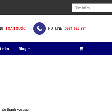
Tìm
kiếm:
NG
TOÀN QUỐC
HOTLINE
0981.625.884
í nén
Blog
 nội thành với các