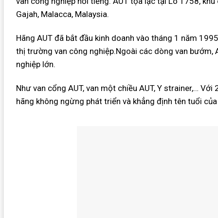
van công nghiệp nổi tiếng. AUT tọa lạc tại Lô 1758, k
Gajah, Malacca, Malaysia.
Hãng AUT đã bắt đầu kinh doanh vào tháng 1 năm 1995 v
thị trường van công nghiệp.Ngoài các dòng van bướm,
nghiệp lớn.
Như van cổng AUT, van một chiều AUT, Y strainer,… Với
hãng không ngừng phát triển và khẳng định tên tuổi của 