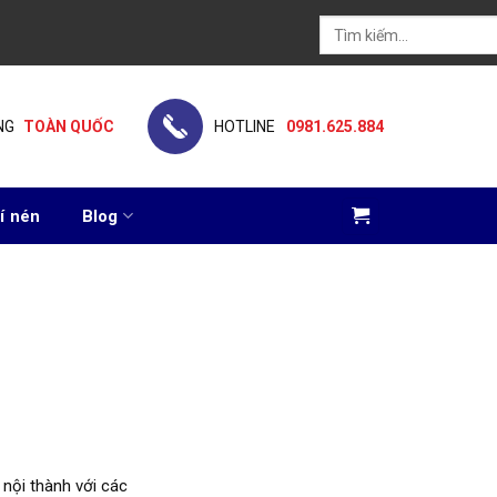
Tìm
kiếm:
NG
TOÀN QUỐC
HOTLINE
0981.625.884
í nén
Blog
 nội thành với các