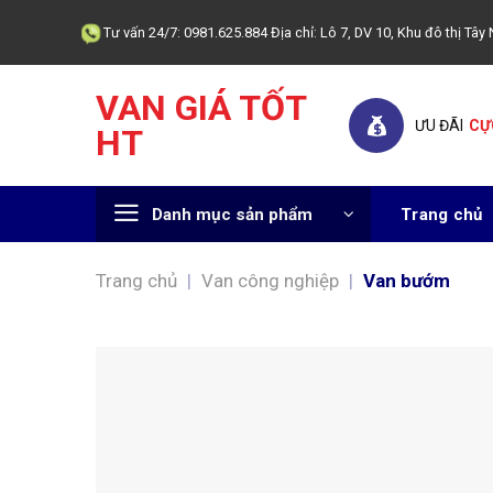
Skip
Tư vấn 24/7: 0981.625.884 Địa chỉ: Lô 7, DV 10, Khu đô thị T
to
content
VAN GIÁ TỐT
ƯU ĐÃI
CỰ
HT
Danh mục sản phẩm
Trang chủ
Trang chủ
|
Van công nghiệp
|
Van bướm