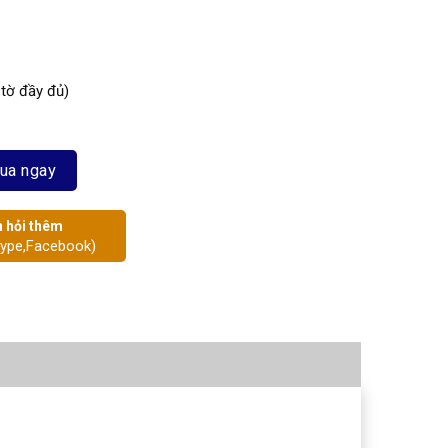
 tờ đầy đủ)
ua ngay
 hỏi thêm
kype,Facebook)