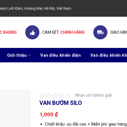
ây Nam Linh Đàm, Hoàng Mai, Hà Nội, Việt Nam
C KHỦNG
CAM KẾT
CHÍNH HÃNG
GIAO HÀ
Giới thiệu
Van điều khiển điện
Van điều khiển kh
Nhận xét {đánh giá}
VAN BƯỚM SILO
₫
1,000
Chiết khấu: ưu đãi cao + Miễn phí: giao hàng