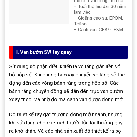
oxi hóa với dòng lưu chất
– Tuổi thọ lâu dài, 30 năm
làm việc
– Gioăng cao su: EPDM,
Teflon
– Cánh van: CF8/ CF8M
II. Van bướm SW tay quay
Sử dụng bộ phận điều khiển là vô lăng gắn liền với
bộ hộp số. Khi chúng ta xoay chuyển vô lăng sẽ tác
động đến các vòng bánh răng trong hộp số. Các
bánh răng chuyển động sẽ dẫn đến trục van bướm
xoay theo. Và nhờ đó mà cánh van được đóng mở.
Do thiết kế tay gạt thường đóng mở nhanh, nhưng
khi sử dụng cho các kích thước lớn lại thường gây
ra khó khăn. Và các nhà sản xuất đã thiết kế ra bộ