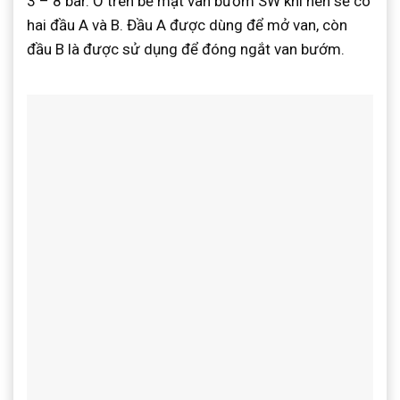
3 – 8 bar. Ở trên bề mặt van bướm SW khí nén sẽ có
hai đầu A và B. Đầu A được dùng để mở van, còn
đầu B là được sử dụng để đóng ngắt van bướm.