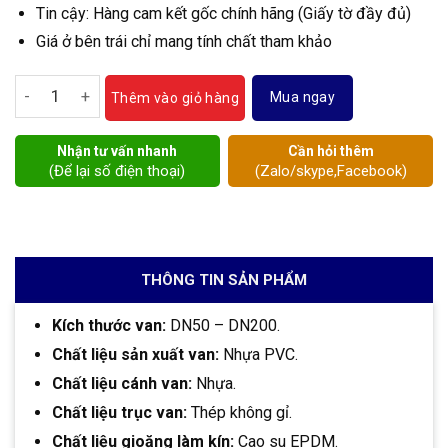
Tin cậy: Hàng cam kết gốc chính hãng (Giấy tờ đầy đủ)
Giá ở bên trái chỉ mang tính chất tham khảo
Van bướm nhựa PVC tay gạt số lượng
Mua ngay
Thêm vào giỏ hàng
Nhận tư vấn nhanh
Cần hỏi thêm
(Để lại số điện thoại)
(Zalo/skype,Facebook)
THÔNG TIN SẢN PHẨM
Kích thước van:
DN50 – DN200.
Chất liệu sản xuất van:
Nhựa PVC.
Chất liệu cánh van:
Nhựa.
Chất liệu trục van:
Thép không gỉ.
Chất liệu gioăng làm kín:
Cao su EPDM.