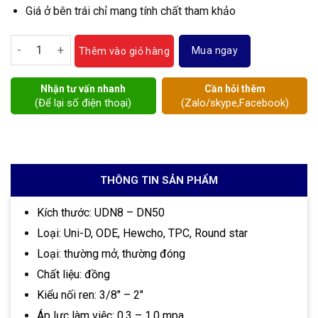
Giá ở bên trái chỉ mang tính chất tham khảo
Van điện từ đồng số lượng
Mua ngay
Thêm vào giỏ hàng
Nhận tư vấn nhanh
Cần hỏi thêm
(Để lại số điện thoại)
(Zalo/skype,Facebook)
THÔNG TIN SẢN PHẨM
Kích thước: UDN8 – DN50
Loại: Uni-D, ODE, Hewcho, TPC, Round star
Loại: thường mở, thường đóng
Chất liệu: đồng
Kiểu nối ren: 3/8″ – 2″
Áp lực làm việc: 0.3 – 1.0 mpa