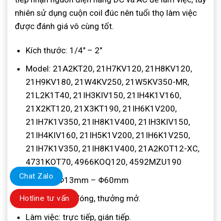
nhiên sử dụng cuộn coil đúc nên tuổi thọ làm việc
được đánh giá vô cùng tốt.
Kích thước: 1/4″ – 2″
Model: 21A2KT20, 21H7KV120, 21H8KV120,
21H9KV180, 21W4KV250, 21W5KV350-MR,
21L2K1T40, 21IH3KIV150, 21IH4K1V160,
21X2KT120, 21X3KT190, 21IH6K1V200,
21IH7K1V350, 21IH8K1V400, 21IH3KIV150,
21IH4KIV160, 21IH5K1V200, 21IH6K1V250,
21IH7K1V350, 21IH8K1V400, 21A2KOT12-XC,
4731KOT70, 4966KOQ120, 4592MZU190
Chat Zalo
Nối ống: Φ13mm – Φ60mm
Loại: thường đóng, thưởng mở.
Hotline tư vấn
Làm việc: trực tiếp, gián tiếp.