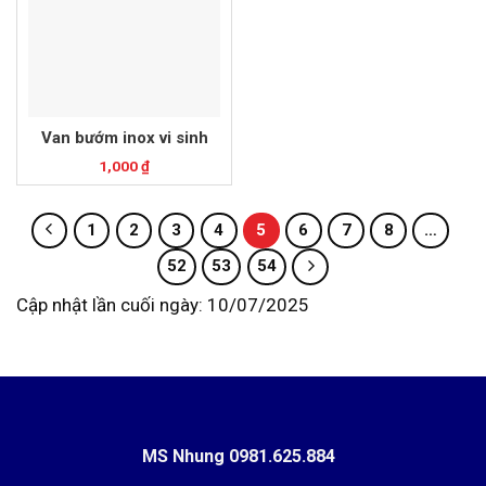
Van bướm inox vi sinh
1,000
₫
1
2
3
4
5
6
7
8
…
52
53
54
Cập nhật lần cuối ngày: 10/07/2025
MS Nhung
0981.625.884