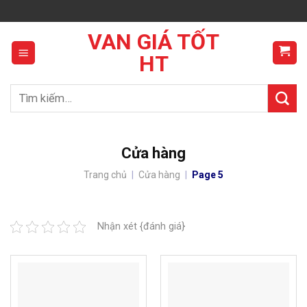
Skip
to
VAN GIÁ TỐT
content
HT
Tìm
kiếm:
Cửa hàng
Trang chủ
|
Cửa hàng
|
Page 5
Nhận xét {đánh giá}