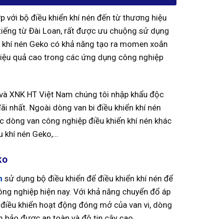
p với bộ điều khiển khí nén đến từ thương hiệu
tiếng từ Đài Loan, rất được ưu chuộng sử dụng
hiển khí nén Geko có khả năng tạo ra momen xoắn
t hiệu quả cao trong các ứng dụng công nghiệp
và XNK HT Việt Nam chúng tôi nhập khẩu độc
ãi nhất. Ngoài dòng van bi điều khiển khí nén
c dòng van công nghiệp điều khiển khí nén khác
u khí nén Geko,…
eko
n
sử dụng bộ điều khiển để điều khiển khí nén để
ông nghiệp hiện nay. Với khả năng chuyển đổ áp
 điều khiển hoạt động đóng mở của van vi, dòng
m bảo được an toàn và độ tin cậy cao.