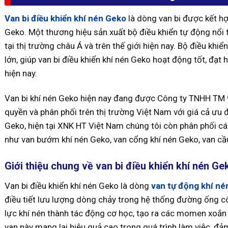
Van bi điều khiển khí nén Geko
là dòng van bi được kết hợ
Geko. Một thương hiệu sản xuất bộ điều khiển tự động nổi 
tại thị trường châu Á và trên thế giới hiện nay. Bộ điều k
lớn, giúp van bi điều khiển khí nén Geko hoạt động tốt, đạ
hiện nay.
Van bi khí nén Geko hiện nay đang được Công ty TNHH TM 
quyền và phân phối trên thị trường Việt Nam với giá cả ưu đ
Geko, hiện tại XNK HT Việt Nam chúng tôi còn phân phối cá
như van bướm khí nén Geko, van cổng khí nén Geko, van cầ
Giới thiệu chung về van bi điều khiển khí nén G
Van bi điều khiển khí nén Geko là dòng
van tự động khí né
điều tiết lưu lượng dòng chảy trong hệ thống đường ống c
lực khí nén thành tác động cơ học, tạo ra các momen xoắn
van này mang lại hiệu quả cao trong quá trình làm việc, đả