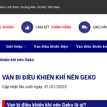
ây Nam Linh Đàm, Hoàng Mai, Hà Nội, Việt Nam
C KHỦNG
CAM KẾT
CHÍNH HÃNG
GIAO HÀ
Giới thiệu
Van điều khiển điện
Van điều khiển kh
 khiển khí nén Geko
VAN BI ĐIỀU KHIỂN KHÍ NÉN GEKO
Cập nhật lần cuối ngày: 31/07/2023
Van bi điều khiển khí nén Geko là gì?