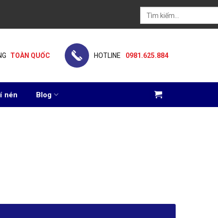
Tìm
kiếm:
NG
TOÀN QUỐC
HOTLINE
0981.625.884
í nén
Blog