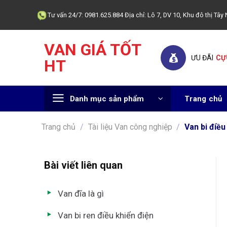
Skip
Tư vấn 24/7: 0981.625.884 Địa chỉ: Lô 7, DV 10, Khu đô thị T
to
content
VAN GIÁ TỐT
ƯU ĐÃI
CỰ
HT
Danh mục sản phẩm
Trang chủ
Trang chủ
/
Tài liệu Van công nghiệp
/
Van bi điều
Bài viết liên quan
Van đĩa là gì
Van bi ren điều khiển điện