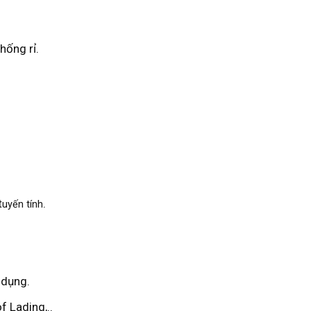
hống rỉ.
t
.
uyến tính
 dụng.
f Lading,..