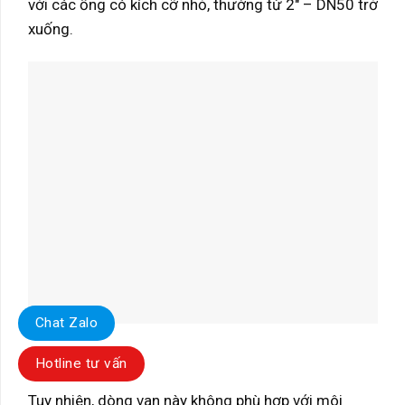
với các ống có kích cỡ nhỏ, thường từ 2″ – DN50 trở
xuống.
Chat Zalo
Hotline tư vấn
Tuy nhiên, dòng van này không phù hợp với môi