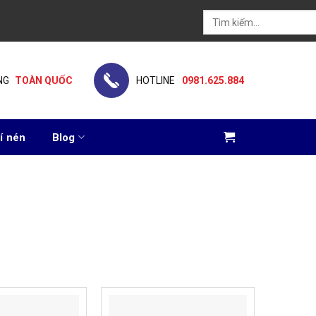
Tìm
kiếm:
NG
TOÀN QUỐC
HOTLINE
0981.625.884
í nén
Blog