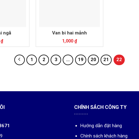
ai ngã
Van bi hai mảnh
0
₫
1,000
₫
1
2
3
…
19
20
21
22
ÔI
CHÍNH SÁCH CÔNG TY
8671
Hướng dẫn đặt hàng
19
Chính sách khách hàng