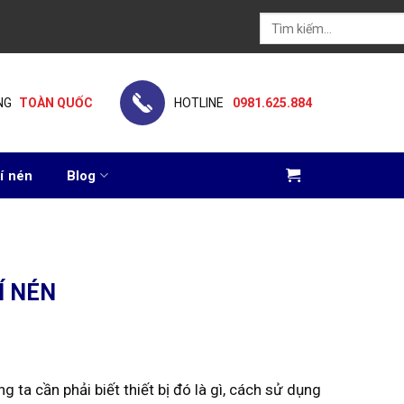
Tìm
kiếm:
NG
TOÀN QUỐC
HOTLINE
0981.625.884
í nén
Blog
Í NÉN
g ta cần phải biết thiết bị đó là gì, cách sử dụng