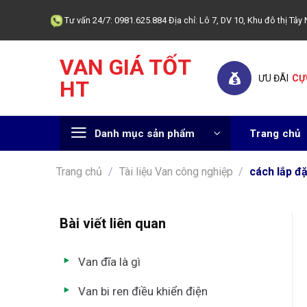
Skip
Tư vấn 24/7: 0981.625.884 Địa chỉ: Lô 7, DV 10, Khu đô thị T
to
content
VAN GIÁ TỐT
ƯU ĐÃI
CỰ
HT
Danh mục sản phẩm
Trang chủ
Trang chủ
/
Tài liệu Van công nghiệp
/
cách lắp đặ
Bài viết liên quan
Van đĩa là gì
Van bi ren điều khiển điện