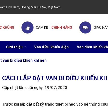
ây Nam Linh Đàm, Hoàng Mai, Hà Nội, Việt Nam
C KHỦNG
CAM KẾT
CHÍNH HÃNG
GIAO HÀ
Giới thiệu
Van điều khiển điện
Van điều khiển kh
t van bi điều khiển khí nén
CÁCH LẮP ĐẶT VAN BI ĐIỀU KHIỂN KH
Cập nhật lần cuối ngày: 19/07/2023
Trước khi lắp đặt bất kỳ trang thiết bị nào vào hệ thống chún